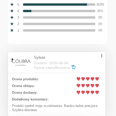
5
(626)
4
(81)
3
(0)
2
(0)
1
(0)
Sylwia
Dodano: 2026-08-04
Opinia zweryfikowana
Ocena produktu:
Chain with a bulbous heart (C22 / LAT / 85 / 2AU)
Ocena sklepu:
Ocena dostawy:
Dodatkowy komentarz:
89,25 zł
Add to cart
Produkt spełnił moje oczekiwania. Bardzo ładne precjoza.
Szybka dostawa.
Regular price:
119,00 zł