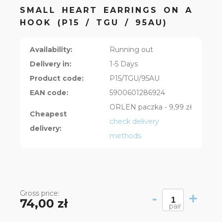
SMALL HEART EARRINGS ON A
HOOK (P15 / TGU / 95AU)
Availability:
Running out
Delivery in:
1-5 Days
Product code:
P15/TGU/95AU
EAN code:
5900601286924
ORLEN paczka - 9,99 zł
Cheapest
check delivery
delivery:
methods
Gross price:
-
+
74,00 zł
pair