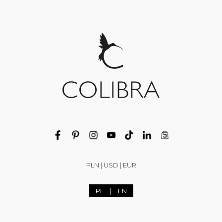
Classic stud earrings from the Classic collection
(P12164AU)
Add to cart
47,00 zł
PLN
|
USD
|
EUR
PL
|
EN