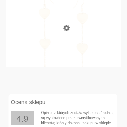
Long earrings with hearts (P21/JES/90AU)
Ocena sklepu
Add to cart
133,00 zł
Opinie, z których została wyliczona średnia,
4.9
są wystawione przez zweryfikowanych
klientów, którzy dokonali zakupu w sklepie.