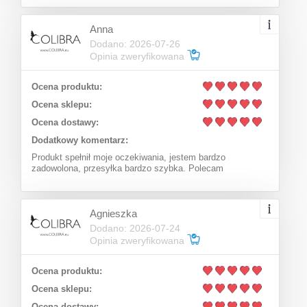
89,25 zł
Lowest price:
Anna
Dodano: 2026-07-26
Opinia zweryfikowana
Ocena produktu:
Ocena sklepu:
Ocena dostawy:
Dodatkowy komentarz:
Produkt spełnił moje oczekiwania, jestem bardzo
zadowolona, przesyłka bardzo szybka. Polecam
Agnieszka
Dodano: 2026-07-24
Opinia zweryfikowana
Back / front chain with hearts (C22 / LAT / 08AU)
Ocena produktu:
Ocena sklepu:
Ocena dostawy: