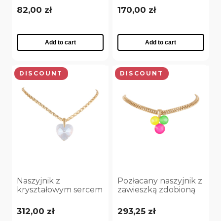
Collection
82,00 zł
170,00 zł
(B24\/MER\/08AU)
czarny
(2)
more
Add to cart
Add to cart
SPOSÓB WYKOŃCZENIA
DISCOUNT
DISCOUNT
Złoto
(3)
Srebro
(3)
SPOSÓB WYKOŃCZENIA
Srebro
(1)
Złoto
(1)
Naszyjnik z
Pozłacany naszyjnik z
ROZMIAR
kryształowym sercem
zawieszką zdobioną
(C25/JES/200AU)
trzema kryształami o
S - 6
(1)
średnicy 14mm i 16
312,00 zł
293,25 zł
mm (C25/JES/210AU)