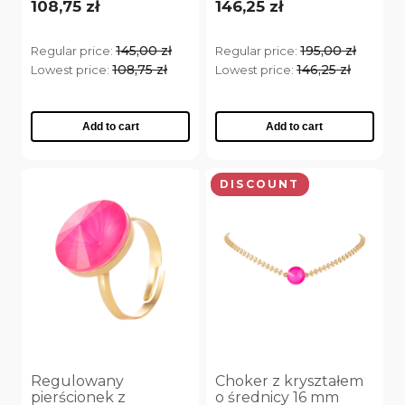
kryształkami Preciosa
108,75 zł
146,25 zł
(C23/LAT/169AU)
KOLOR SZNURECZKA
145,00 zł
195,00 zł
Regular price:
Regular price:
108,75 zł
146,25 zł
Lowest price:
Lowest price:
biały
(3)
czarny
(3)
Add to cart
Add to cart
szary
(3)
różowy
(3)
DISCOUNT
KOLOR ZAWIESZKI
Złoto
(3)
Srebro
(3)
KOLOR EMALII
Niebieski
(1)
Regulowany
Choker z kryształem
pierścionek z
o średnicy 16 mm