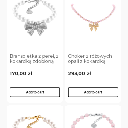
Bransoletka z pereł, z
Choker z różowych
kokardką zdobioną
opali z kokardką
kryształkami Aria
zdobioną
Princess Collection
kryształkami Aria
170,00 zł
293,00 zł
(B25/NUT/09AG)
Princess Collection
(C25/NUT/08AU)
Add to cart
Add to cart