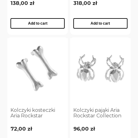
(C25/NUT/07AG)
krzyżykiem Aria
138,00 zł
318,00 zł
Rockstar Collection
(C25/NUT/13AG)
Add to cart
Add to cart
Kolczyki kosteczki
Kolczyki pająki Aria
Aria Rockstar
Rockstar Collection
Collection
(P25/NUT/07AG)
(P25/NUT/05AG)
72,00 zł
96,00 zł