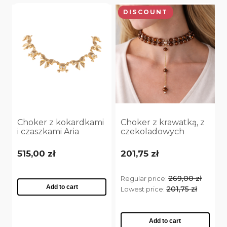
DISCOUNT
Choker z kokardkami
Choker z krawatką, z
i czaszkami Aria
czekoladowych
Rockstar Collection
koralików, z
(C25/NUT/16AU)
dodatkiem
515,00 zł
201,75 zł
satynowych,
beżowych pereł
(C25/KOR/13/1AU)
269,00 zł
Regular price:
Add to cart
201,75 zł
Lowest price:
Add to cart