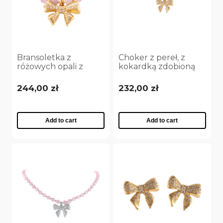
Bransoletka z
Choker z pereł, z
różowych opali z
kokardką zdobioną
kokardką zdobioną
kryształkami Aria
kryształkami Aria
Princess Collection
244,00 zł
232,00 zł
Princess Collection
(C25/NUT/09AU)
(B25/NUT/08AU)
Add to cart
Add to cart