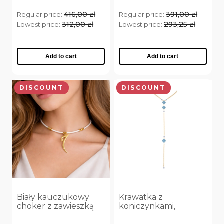
M - 7
(1)
416,00 zł
391,00 zł
Regular price:
Regular price:
L - 8
(1)
312,00 zł
293,25 zł
Lowest price:
Lowest price:
XL - 9
(1)
Add to cart
Add to cart
SPOSÓB WYKOŃCZENIA
Złoto
(2)
DISCOUNT
DISCOUNT
Srebro
(2)
ROZMIAR
S - 11
(2)
M - 13
(2)
L - 15
(2)
Biały kauczukowy
Krawatka z
XL - 17
(2)
choker z zawieszką
koniczynkami,
(C25/JES/205AU)
zdobiona
XXL - 19
(2)