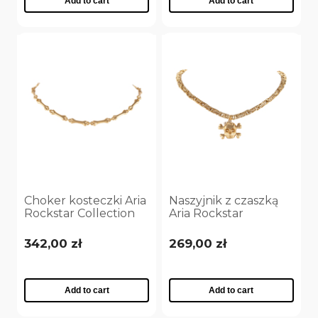
Add to cart
Add to cart
Choker kosteczki Aria
Naszyjnik z czaszką
Rockstar Collection
Aria Rockstar
(C25/NUT/05AU)
Collection
(C25/NUT/12AU)
342,00 zł
269,00 zł
Add to cart
Add to cart