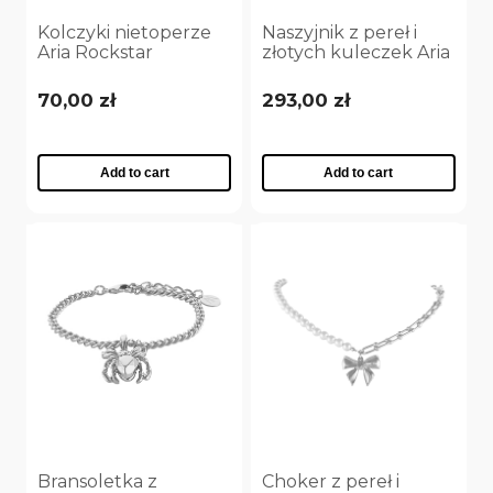
Kolczyki nietoperze
Naszyjnik z pereł i
Aria Rockstar
złotych kuleczek Aria
Collection
Princess Collection
(P25/NUT/06AG)
(C25/NUT/15AU)
70,00 zł
293,00 zł
Add to cart
Add to cart
Bransoletka z
Choker z pereł i