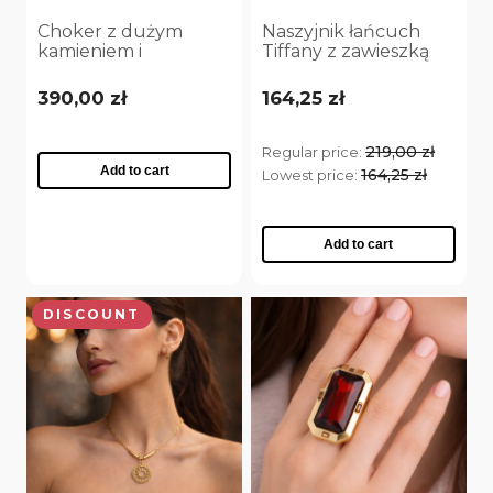
Choker z dużym
Naszyjnik łańcuch
kamieniem i
Tiffany z zawieszką
mniejszymi
gniecione serce
kryształkami Preciosa
(C25/JES/92AU)
390,00 zł
164,25 zł
(C25/JES/54AU)
219,00 zł
Regular price:
Add to cart
164,25 zł
Lowest price:
Add to cart
DISCOUNT