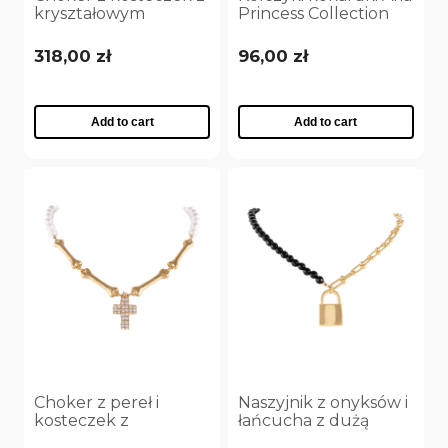
kryształowym
Princess Collection
krzyżykiem Aria
(P25/NUT/04AU)
Rockstar Collection
318,00 zł
96,00 zł
(C25/NUT/14AU)
Add to cart
Add to cart
Choker z pereł i
Naszyjnik z onyksów i
kosteczek z
łańcucha z dużą
kryształowym
kłódką Aria Rockstar