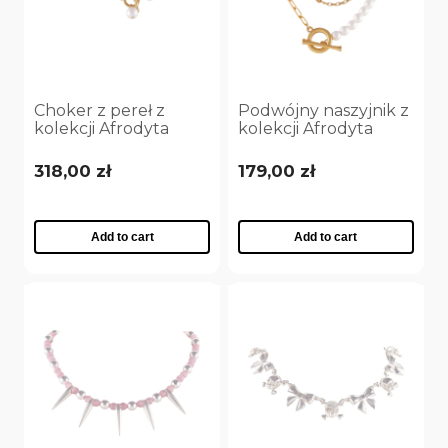
Choker z pereł z
Podwójny naszyjnik z
kolekcji Afrodyta
kolekcji Afrodyta
Pearls by Klaudia
Pearls by Klaudia
Nieścior
Nieścior
318,00 zł
179,00 zł
(C25/KN/08AU)
(C25/KN/09AU)
Add to cart
Add to cart