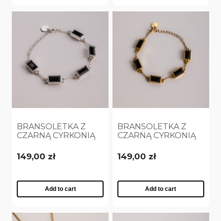
BRANSOLETKA Z
BRANSOLETKA Z
CZARNĄ CYRKONIĄ
CZARNĄ CYRKONIĄ
POSREBRZANA
POZŁACANA
(B25/VIC/01AG)
(B25/VIC/01AU)
149,00 zł
149,00 zł
Add to cart
Add to cart