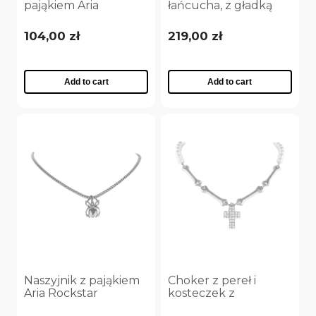
pająkiem Aria
łańcucha, z gładką
Rockstar Collection
kokardką Aria
(B25/NUT/07AG)
Princess Collection
104,00 zł
219,00 zł
(C25/NUT/04AG)
Add to cart
Add to cart
Naszyjnik z pająkiem
Choker z pereł i
Aria Rockstar
kosteczek z
Collection
kryształowym