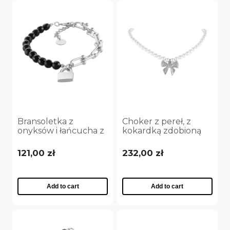
Bransoletka z
Choker z pereł, z
onyksów i łańcucha z
kokardką zdobioną
kłódką Aria Rockstar
kryształkami Aria
Collection
Princess Collection
121,00 zł
232,00 zł
(B25/NUT/03AG)
(C25/NUT/09AG)
Add to cart
Add to cart