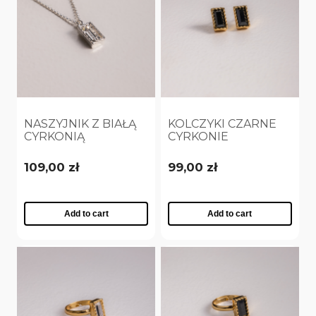
NASZYJNIK Z BIAŁĄ
KOLCZYKI CZARNE
CYRKONIĄ
CYRKONIE
POSREBRZANY
POZŁACANE (
(C25/VIC/01/1AG)
P25/VIC/01AU)
109,00 zł
99,00 zł
Add to cart
Add to cart