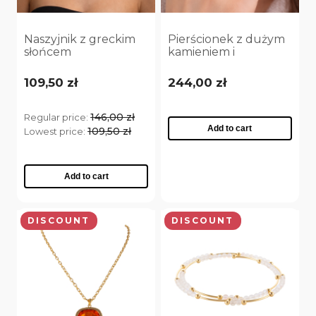
Naszyjnik z greckim
Pierścionek z dużym
słońcem
kamieniem i
(C25/JES/84AU)
mniejszymi
kryształkami Preciosa
109,50 zł
244,00 zł
(R25/JES/37AU)
146,00 zł
Regular price:
Add to cart
109,50 zł
Lowest price:
Add to cart
DISCOUNT
DISCOUNT