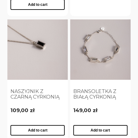
Add to cart
NASZYJNIK Z
BRANSOLETKA Z
CZARNĄ CYRKONIĄ
BIAŁĄ CYRKONIĄ
POSREBRZANY
POSREBRZANA
(C25/VIC/01AG)
(B25/VIC/01/1AG)
109,00 zł
149,00 zł
Add to cart
Add to cart