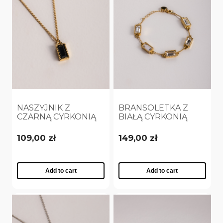
NASZYJNIK Z
BRANSOLETKA Z
CZARNĄ CYRKONIĄ
BIAŁĄ CYRKONIĄ
POZŁACANY
POZŁACANA
(C25/VIC/01AU)
(B25/VIC/01/1AU)
109,00 zł
149,00 zł
Add to cart
Add to cart