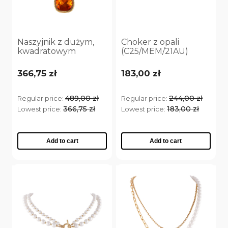
Naszyjnik z dużym,
Choker z opali
kwadratowym
(C25/MEM/21AU)
kryształem Primero
(C25/JES/62AU)
366,75 zł
183,00 zł
489,00 zł
244,00 zł
Regular price:
Regular price:
366,75 zł
183,00 zł
Lowest price:
Lowest price:
Add to cart
Add to cart