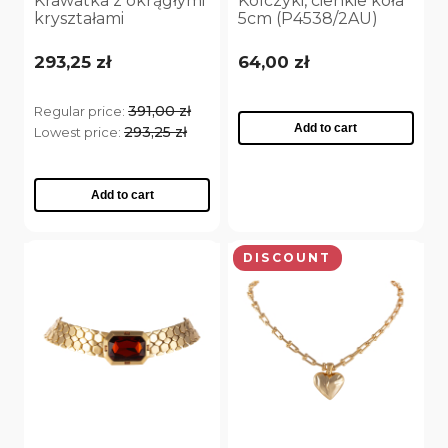
Krawatka z okrągłymi
Kolczyki, cienkie koła
kryształami
5cm (P4538/2AU)
Zamsz wino
(1)
(C25/JES/135AU)
293,25 zł
64,00 zł
KOLOR NASZYJNIKA
391,00 zł
Regular price:
Biały
(1)
Add to cart
293,25 zł
Lowest price:
ON SALE
Add to cart
yes
(440)
no
(1408)
DISCOUNT