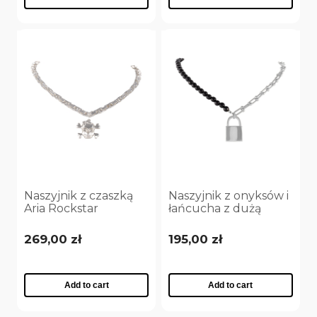
Naszyjnik z czaszką
Naszyjnik z onyksów i
Aria Rockstar
łańcucha z dużą
Collection
kłódką Aria Rockstar
(C25/NUT/12AG)
Collection
269,00 zł
195,00 zł
(C25/NUT/03AG)
Add to cart
Add to cart