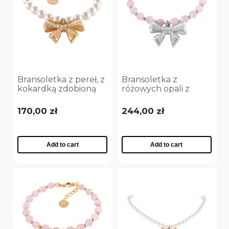
Bransoletka z pereł, z
Bransoletka z
kokardką zdobioną
różowych opali z
kryształkami Aria
kokardką zdobioną
Princess Collection
kryształkami Aria
170,00 zł
244,00 zł
(B25/NUT/09AU)
Princess Collection
(B25/NUT/08AG)
Add to cart
Add to cart