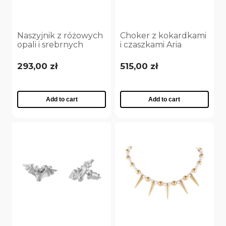
Naszyjnik z różowych
Choker z kokardkami
opali i srebrnych
i czaszkami Aria
kuleczek Aria
Rockstar Collection
Princess Collection
(C25/NUT/16AG)
293,00 zł
515,00 zł
(C25/NUT/10AG)
Add to cart
Add to cart