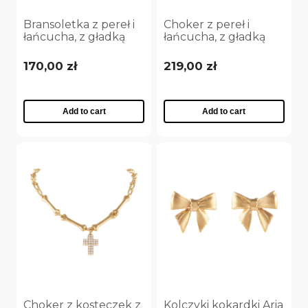
Bransoletka z pereł i
Choker z pereł i
łańcucha, z gładką
łańcucha, z gładką
kokardką Aria
kokardką Aria
Princess Collection
Princess Collection
170,00 zł
219,00 zł
(B25/NUT/04AU)
(C25/NUT/04AU)
Add to cart
Add to cart
Choker z kosteczek z
Kolczyki kokardki Aria