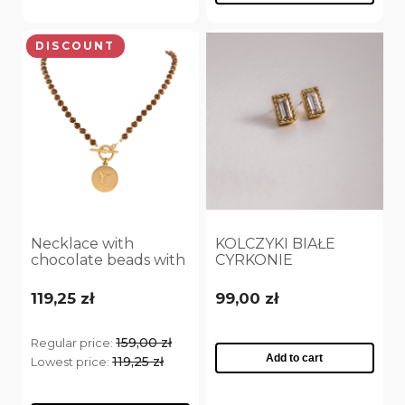
DISCOUNT
Necklace with
KOLCZYKI BIAŁE
chocolate beads with
CYRKONIE
hummingbird
POZŁACANE
(C24/KOR/338AU)
(P25/VIC/01/1AU)
119,25 zł
99,00 zł
159,00 zł
Regular price:
Add to cart
119,25 zł
Lowest price: