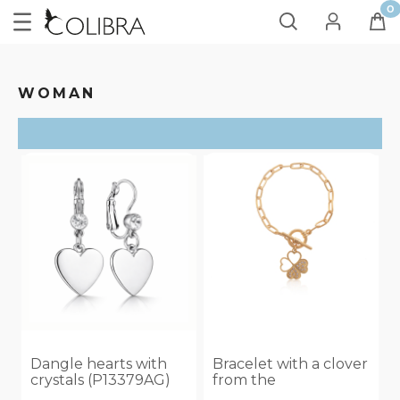
WOMAN
SORT
KOLOR BRANSOLETY
biały
(2)
brązowy wężowy
(2)
Dangle hearts with
Bracelet with a clover
camel wężowy
(2)
crystals (P13379AG)
from the
Merymejkap
camel zamszowy
(2)