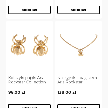
Add to cart
Add to cart
Kolczyki pająki Aria
Naszyjnik z pająkiem
Rockstar Collection
Aria Rockstar
(P25/NUT/07AU)
Collection
(C25/NUT/07AU)
96,00 zł
138,00 zł