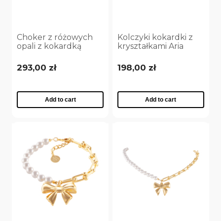
Choker z różowych
Kolczyki kokardki z
opali z kokardką
kryształkami Aria
zdobioną
Princess Collection
kryształkami Aria
(P25/NUT/09AU)
293,00 zł
198,00 zł
Princess Collection
(C25/NUT/08AG)
Add to cart
Add to cart