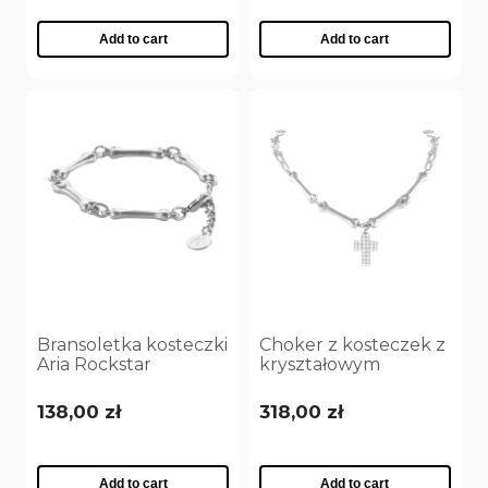
Add to cart
Add to cart
Bransoletka kosteczki
Choker z kosteczek z
Aria Rockstar
kryształowym
Collection
krzyżykiem Aria
(B25/NUT/05AG)
Rockstar Collection
138,00 zł
318,00 zł
(C25/NUT/14AG)
Add to cart
Add to cart