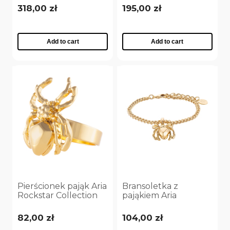
krzyżykiem Aria
Collection
318,00 zł
195,00 zł
Rockstar Collection
(C25/NUT/03AU)
(C25/NUT/13AU)
(C25/NUT/03AU)
Add to cart
Add to cart
Pierścionek pająk Aria
Bransoletka z
Rockstar Collection
pająkiem Aria
(R25/NUT/07AU)
Rockstar Collection
(B25/NUT/07AU)
82,00 zł
104,00 zł