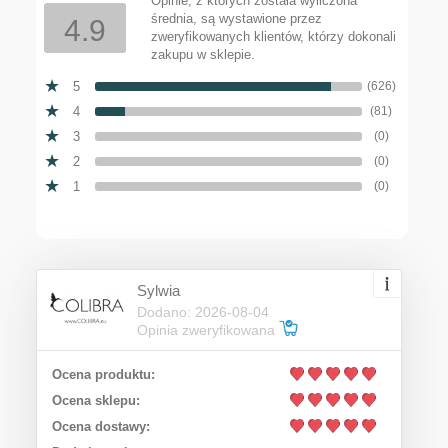
Opinie, z których została wyliczona
średnia, są wystawione przez
4.9
zweryfikowanych klientów, którzy dokonali
zakupu w sklepie.
5
(626)
4
(81)
3
(0)
2
(0)
1
(0)
Sylwia
Dodano: 2026-08-04
Opinia zweryfikowana
Ocena produktu:
Ocena sklepu:
Ocena dostawy: