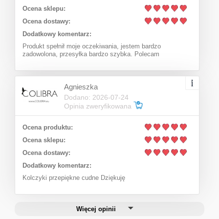
Ocena sklepu:
Ocena dostawy:
Dodatkowy komentarz:
Produkt spełnił moje oczekiwania, jestem bardzo
zadowolona, przesyłka bardzo szybka. Polecam
Agnieszka
Dodano: 2026-07-24
Opinia zweryfikowana
Ocena produktu:
Ocena sklepu:
Onyx dragonfly necklace, enamel toggle
Ocena dostawy:
(C22/WAŻ/23AU)
Dodatkowy komentarz:
Kolczyki przepiękne cudne Dziękuję
222,00 zł
Add to cart
Regular price:
Więcej opinii
296,00 zł