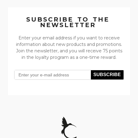
222,00 zł
Lowest price:
SUBSCRIBE TO THE
NEWSLETTER
Enter your email address if you want to receive
information about new products and promotions.
Join the newsletter, and you will receive 75 points
in the loyalty program as a one-time reward.
SUBSCRIBE
Agate necklace with a dragonfly from the
Mystical Moments collection (C22/WAŻ/18AU)
199,50 zł