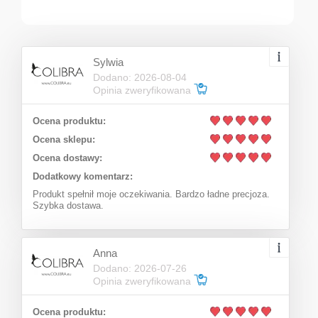
Sylwia
Dodano: 2026-08-04
Opinia zweryfikowana
Ocena produktu:
Ocena sklepu:
Ocena dostawy:
Onyx necklace (C21 / KOR / 84AU)
Dodatkowy komentarz:
Produkt spełnił moje oczekiwania. Bardzo ładne precjoza.
Szybka dostawa.
194,25 zł
Add to cart
Regular price:
Anna
259,00 zł
Dodano: 2026-07-26
194,25 zł
Lowest price:
Opinia zweryfikowana
Ocena produktu: