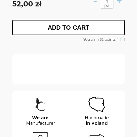
-
+
52,00 zł
pair
ADD TO CART
You gain
52
points [
?
]
We are
Handmade
Manufacturer
in Poland