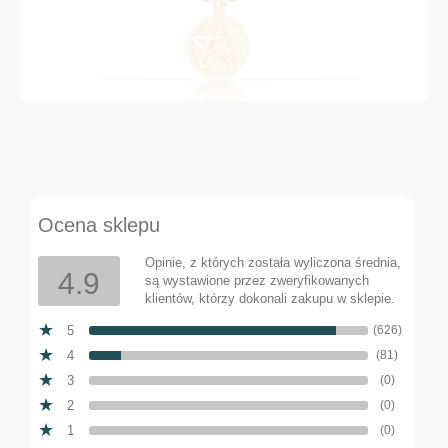
Talisman with a pentagram (C23/TAL/02AU)
Ocena sklepu
144,00 zł
Add to cart
Opinie, z których została wyliczona średnia,
4.9
są wystawione przez zweryfikowanych
Regular price:
klientów, którzy dokonali zakupu w sklepie.
192,00 zł
144,00 zł
Lowest price:
5
(626)
4
(81)
3
(0)
2
(0)
1
(0)