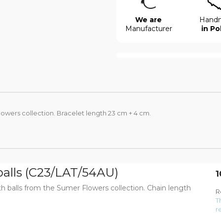
We are
Hand
Manufacturer
in Po
wers collection. Bracelet length 23 cm + 4 cm.
balls (C23/LAT/54AU)
1
th balls from the Sumer Flowers collection. Chain length
R
T
r