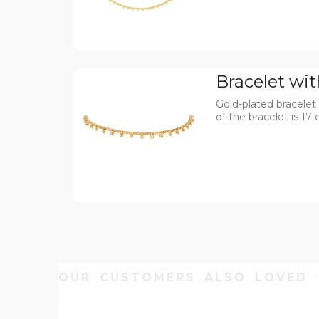
Bracelet wi
Gold-plated bracelet
of the bracelet is 17
OUR CUSTOMERS ALSO LOVED