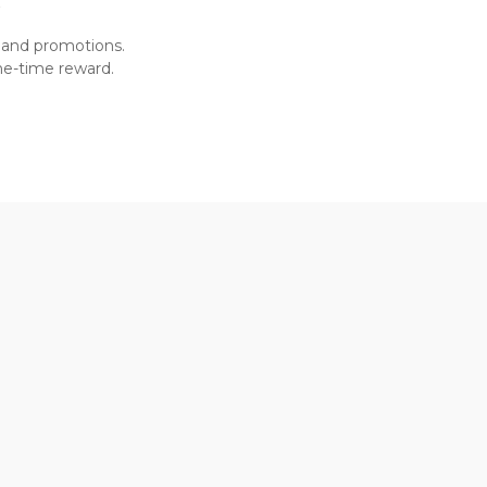
R
 and promotions.
one-time reward.