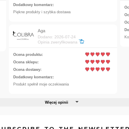
Dodatkowy komentarz:
Oc
Piękne produkty i szybka dostawa
Oc
Oc
Do
Aga
Dodano: 2026-07-24
Ko
Opinia zweryfikowana
Ocena produktu:
Ocena sklepu:
Ocena dostawy:
Dodatkowy komentarz:
Bracelet from the SELENA collection (B23/ZWE/13AU)
Produkt spełnił moje oczekiwania
Więcej opinii