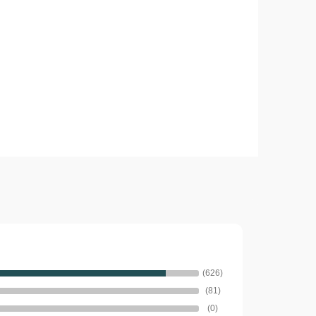
Add to cart
(626)
(81)
(0)