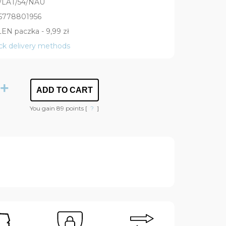
/LAT/54/NAU
5778801956
EN paczka - 9,99 zł
ck delivery methods
+
ADD TO CART
You gain
89
points [
?
]