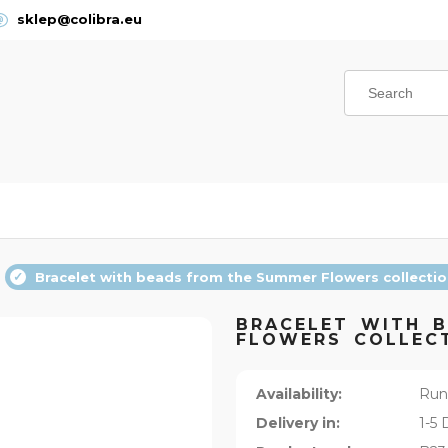
sklep@colibra.eu
Bracelet with beads from the Summer Flowers collecti
BRACELET WITH 
FLOWERS COLLECT
Availability:
Run
Delivery in:
1-5 