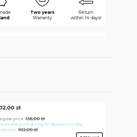
made
Two years
Return
land
Warranty
within 14 days!
02,00 zł
136,00 zł
egular price:
he lowest price during 30 days prior to the
102,00 zł
eduction: