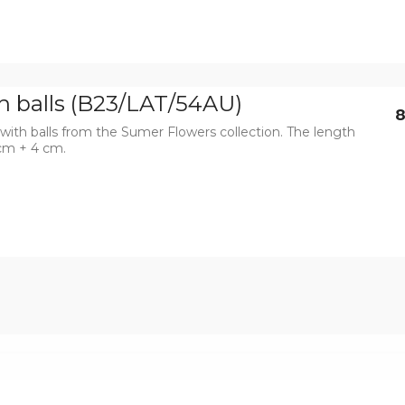
th balls (B23/LAT/54AU)
8
 with balls from the Sumer Flowers collection. The length
 cm + 4 cm.