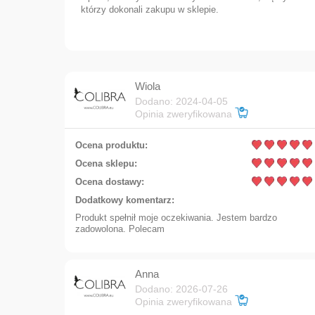
którzy dokonali zakupu w sklepie.
Wiola
Dodano: 2024-04-05
Opinia zweryfikowana
Ocena produktu:
Ocena sklepu:
Ocena dostawy:
Dodatkowy komentarz:
Produkt spełnił moje oczekiwania. Jestem bardzo
zadowolona. Polecam
163,00 zł
Anna
Dodano: 2026-07-26
Opinia zweryfikowana