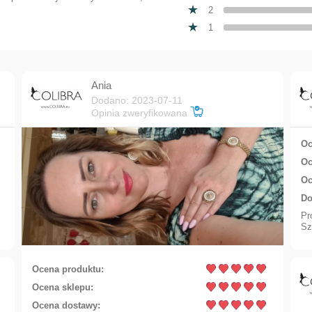
2
1
Ania
Dodano: 2023-07-11
Opinia zweryfikowana
Oc
Oc
Oc
Do
Foot bracelet with stars (B21 / TEN / NOG / 02AU)
Pr
Sz
Ocena produktu:
Ocena sklepu:
Ocena dostawy: