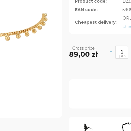
Product code:
B23
EAN code:
590
ORL
Cheapest delivery:
che
Gross price:
-
89,00 zł
pcs.