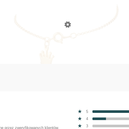
Ankle Bracelet with Crown (B14361AU)
5
4
3
one przez zweryfikowanych klientów,