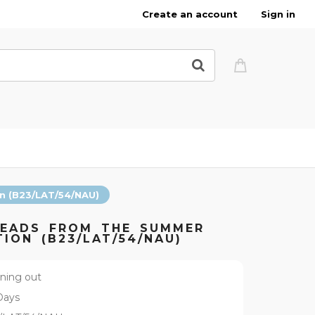
Create an account
Sign in
on (B23/LAT/54/NAU)
BEADS FROM THE SUMMER
ION (B23/LAT/54/NAU)
ning out
Days