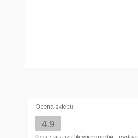
Ocena sklepu
64,00 zł
4.9
Opinie, z których została wyliczona średnia, są wystawi