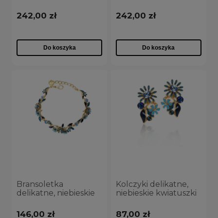
z kryształkami z
z kryształkami z
kolekcji Blossom
kolekcji Blossom
242,00 zł
242,00 zł
(C8155AU/K)
(C8155AU/N)
Do koszyka
Do koszyka
Bransoletka
Kolczyki delikatne,
delikatne, niebieskie
niebieskie kwiatuszki
kwiatuszki z
z kolekcji Blossom
kryształkami z
(P8155AU/N)
146,00 zł
87,00 zł