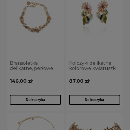
Bransoletka
Kolczyki delikatne,
delikatne, perłowe
kolorowe kwiatuszki
kwiatuszki z
z kolekcji Blossom
kryształkami z
(P8155AU/KOL)
146,00 zł
87,00 zł
kolekcji Blossom
(B8155AU/PER)
Do koszyka
Do koszyka