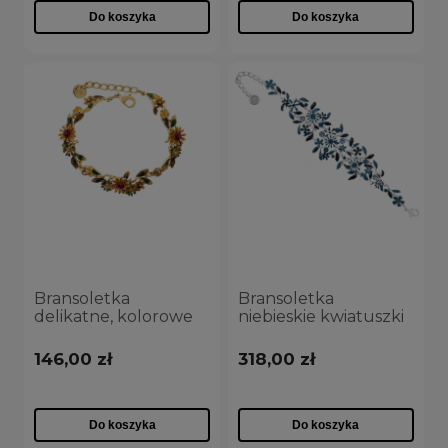
Do koszyka
Do koszyka
Bransoletka
Bransoletka
delikatne, kolorowe
niebieskie kwiatuszki
kwiatuszki z
z kryształkami z
kryształkami z
kolekcji Blossom
146,00 zł
318,00 zł
kolekcji Blossom
(B8157AG/N)
(B8155AU/K)
Do koszyka
Do koszyka