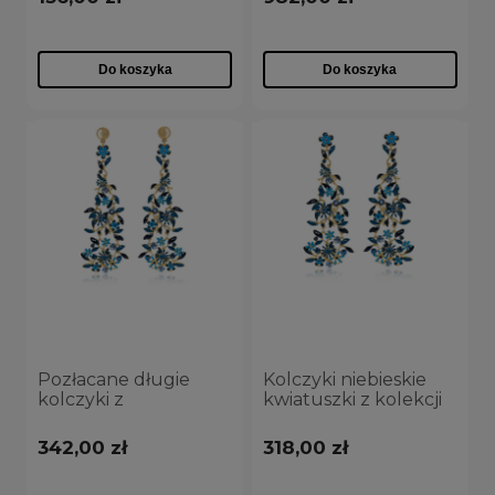
(C8157AU/1/N)
Do koszyka
Do koszyka
Pozłacane długie
Kolczyki niebieskie
kolczyki z
kwiatuszki z kolekcji
kwiatuszkami, ręcznie
Blossom
zdobione emalią i
(P8157AU/2/N)
342,00 zł
318,00 zł
kryształkami Preciosa
z kolekcji Blossom