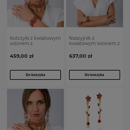
Kolczyki z kwiatowym
Naszyjnik z
wzorem z
kwiatowym wzorem z
kryształkami z
kryształkami z
kolekcji Blossom
kolekcji Blossom
459,00 zł
637,00 zł
(P24/JES/02/3AU)
(C24/JES/02/3AU)
Do koszyka
Do koszyka