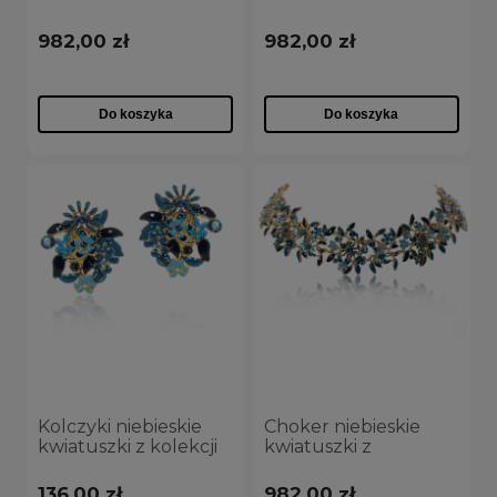
kryształkami z
kryształkami z
kolekcji Blossom
kolekcji Blossom
982,00 zł
982,00 zł
(C8157AU/1/B)
(C8157AU/1/CZ)
Do koszyka
Do koszyka
Kolczyki niebieskie
Choker niebieskie
kwiatuszki z kolekcji
kwiatuszki z
Blossom (P8157AU/N)
kryształkami z
kolekcji Blossom
136,00 zł
982,00 zł