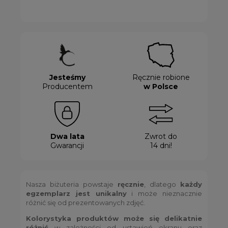
Jesteśmy
Ręcznie robione
Producentem
w Polsce
Dwa lata
Zwrot do
Gwarancji
14 dni!
Nasza biżuteria powstaje
ręcznie
, dlatego
każdy
egzemplarz jest unikalny
i może nieznacznie
różnić się od prezentowanych zdjęć.
Kolorystyka produktów może się delikatnie
różnić
w zależności od ustawień ekranu oraz