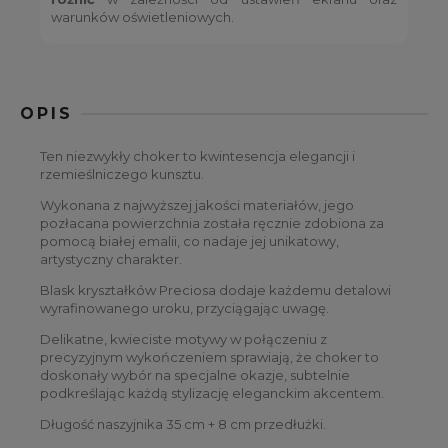
warunków oświetleniowych.
OPIS
Ten niezwykły choker to kwintesencja elegancji i
rzemieślniczego kunsztu.
Wykonana z najwyższej jakości materiałów, jego
pozłacana powierzchnia została ręcznie zdobiona za
pomocą białej emalii, co nadaje jej unikatowy,
artystyczny charakter.
Blask kryształków Preciosa dodaje każdemu detalowi
wyrafinowanego uroku, przyciągając uwagę.
Delikatne, kwieciste motywy w połączeniu z
precyzyjnym wykończeniem sprawiają, że choker to
doskonały wybór na specjalne okazje, subtelnie
podkreślając każdą stylizację eleganckim akcentem.
Długość naszyjnika 35 cm + 8 cm przedłużki.