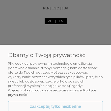
PLN
|
USD
|
EUR
PL
|
EN
Dbamy o Twoją prywatność
DLA CIEBIE
Pliki cookies i pokrewne im technologie umożliwiają
INFORMACJE
poprawne działanie strony i pomagają nam dostosować
ofertę do Twoich potrzeb. Możesz zaakceptować
wykorzystanie przez nas wszystkich tych plików i przejść do
OBSŁUGA KLIENTA
sklepu lub dostosować użycie plików do swoich
preferencji, wybierając opcję "Dostosuj zgody".
WSPÓŁPRACA
Więcej o plikach cookies przeczytasz w naszej Polityce
prywatności.
zaakceptuj tylko niezbędne