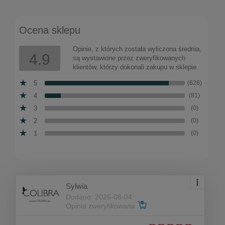
Ocena sklepu
Opinie, z których została wyliczona średnia,
4.9
są wystawione przez zweryfikowanych
klientów, którzy dokonali zakupu w sklepie.
5
(626)
4
(81)
3
(0)
2
(0)
1
(0)
Sylwia
Dodano: 2026-08-04
Opinia zweryfikowana