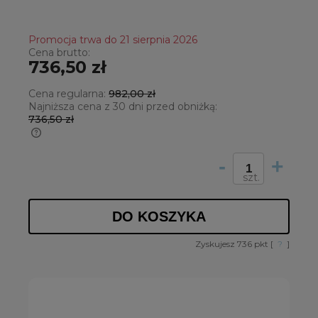
Promocja trwa do 21 sierpnia 2026
Cena brutto:
736,50 zł
Cena regularna:
982,00 zł
Najniższa cena z 30 dni przed obniżką:
736,50 zł
Jeżeli produkt jest sprzedawany krócej
niż 30 dni, wyświetlana jest najniższa
-
+
cena od momentu, kiedy produkt
szt.
pojawił się w sprzedaży.
DO KOSZYKA
Zyskujesz
736
pkt [
?
]