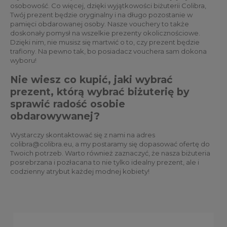
osobowość. Co więcej, dzięki wyjątkowości biżuterii Colibra,
Twój prezent będzie oryginalny i na długo pozostanie w
pamięci obdarowanej osoby. Nasze vouchery to także
doskonały pomysł na wszelkie prezenty okolicznościowe.
Dzięki nim, nie musisz się martwić o to, czy prezent będzie
trafiony. Na pewno tak, bo posiadacz vouchera sam dokona
wyboru!
Nie wiesz co kupić, jaki wybrać
prezent, którą wybrać biżuterię by
sprawić radość osobie
obdarowywanej?
Wystarczy skontaktować się z nami na adres
colibra@colibra.eu, a my postaramy się dopasować ofertę do
Twoich potrzeb. Warto również zaznaczyć, że nasza biżuteria
posrebrzana i pozłacana to nie tylko idealny prezent, ale i
codzienny atrybut każdej modnej kobiety!