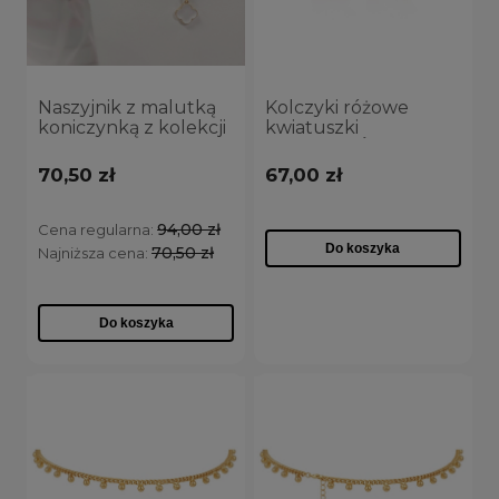
Naszyjnik z malutką
Kolczyki różowe
koniczynką z kolekcji
kwiatuszki
Summer Flowers
(P13270/RÓŻ/AU)
(C22/LAT/93/1AU)
70,50 zł
67,00 zł
94,00 zł
Cena regularna:
Do koszyka
70,50 zł
Najniższa cena:
Do koszyka