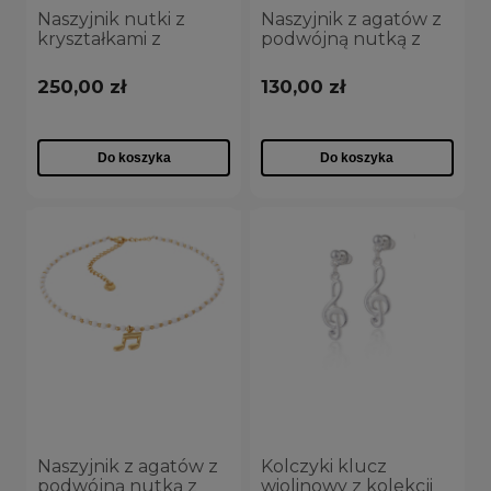
Naszyjnik nutki z
Naszyjnik z agatów z
brak kamienia
(51)
kryształkami z
podwójną nutką z
kolekcji Glamour Aria
kolekcji Basic Aria
inny kamień
(4)
Martelle
Martelle
250,00 zł
130,00 zł
(C24/NUT/03AG)
(C24/NUT/04AG)
kryształ
(7)
kryształ Preciosa
(23)
Do koszyka
Do koszyka
więcej
KOLOR DOMINUJĄCY
biały
(3)
czerwony
(5)
różowy
(6)
srebrny
(20)
złoty
(53)
Naszyjnik z agatów z
Kolczyki klucz
podwójną nutką z
wiolinowy z kolekcji