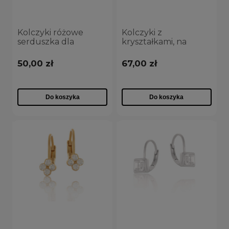
Kolczyki różowe
Kolczyki z
serduszka dla
kryształkami, na
dziewczynki
angielskim zapięciu
(P14770AG-E371)
dla dziewczynki
50,00 zł
67,00 zł
(P13321AG)
Do koszyka
Do koszyka