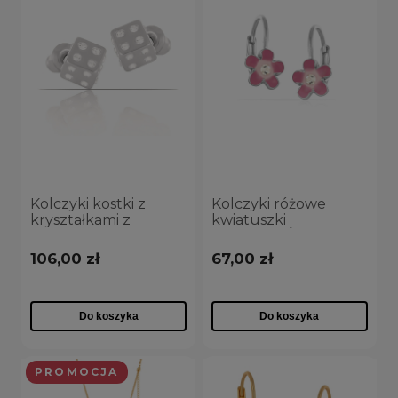
Kolczyki kostki z
Kolczyki różowe
kryształkami z
kwiatuszki
kolekcji Classic
(P13270/RÓŻ/AG)
(P4414AG)
106,00 zł
67,00 zł
Do koszyka
Do koszyka
PROMOCJA