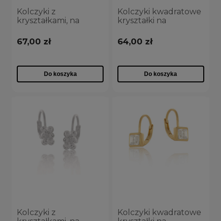
Kolczyki z
Kolczyki kwadratowe
kryształkami, na
kryształki na
angielskim zapięciu
angielskim zapięciu
dla dziewczynki
dla dziewczynki
67,00 zł
64,00 zł
(P13321AU)
(P14150AG)
Do koszyka
Do koszyka
Kolczyki z
Kolczyki kwadratowe