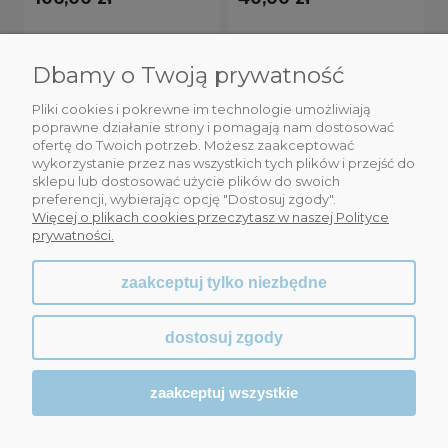
Do koszyka
Do koszyka
Dbamy o Twoją prywatność
Pliki cookies i pokrewne im technologie umożliwiają
poprawne działanie strony i pomagają nam dostosować
ofertę do Twoich potrzeb. Możesz zaakceptować
wykorzystanie przez nas wszystkich tych plików i przejść do
sklepu lub dostosować użycie plików do swoich
preferencji, wybierając opcję "Dostosuj zgody".
Więcej o plikach cookies przeczytasz w naszej Polityce
prywatności.
zaakceptuj tylko niezbędne
dostosuj zgody
Kolczyki drobne
Kolczyki truskawki
serca (P6972AG)
(P15/KDS/12AG)
zaakceptuj wszystkie
40,00 zł
57,00 zł