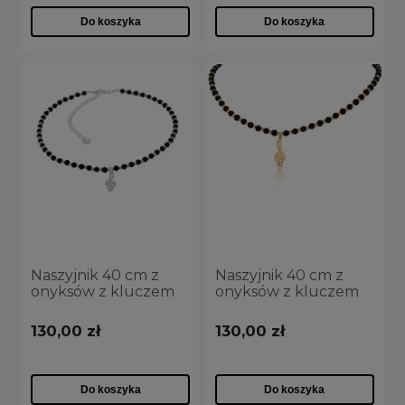
Do koszyka
Do koszyka
SPOSÓB WYKOŃCZENIA
powłoka 24-karatowe złoto pokryte ceramiką
(63)
powłoka srebro pokryte ceramiką
(32)
PROMOCJA
tak
(6)
nie
(93)
Naszyjnik 40 cm z
Naszyjnik 40 cm z
onyksów z kluczem
onyksów z kluczem
wiolinowym z kolekcji
wiolinowym z kolekcji
Basic Aria Martelle
Basic Aria Martelle
130,00 zł
130,00 zł
(C24/NUT/05AG)
(C24/NUT/05AU)
Do koszyka
Do koszyka