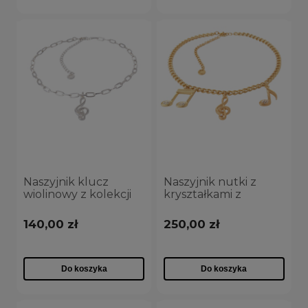
Naszyjnik klucz
Naszyjnik nutki z
wiolinowy z kolekcji
kryształkami z
Basic Chain Aria
kolekcji Glamour Aria
Martelle długość 40
Martelle
140,00 zł
250,00 zł
cm (C24/NUT/01AG)
(C24/NUT/03AU)
Do koszyka
Do koszyka