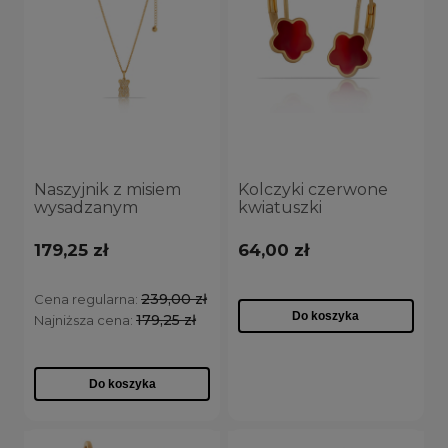
Naszyjnik z misiem
Kolczyki czerwone
wysadzanym
kwiatuszki
kryształkami
(P13269AU-E227)
(C23/ZIM/120AU)
179,25 zł
64,00 zł
239,00 zł
Cena regularna:
Do koszyka
179,25 zł
Najniższa cena:
Do koszyka