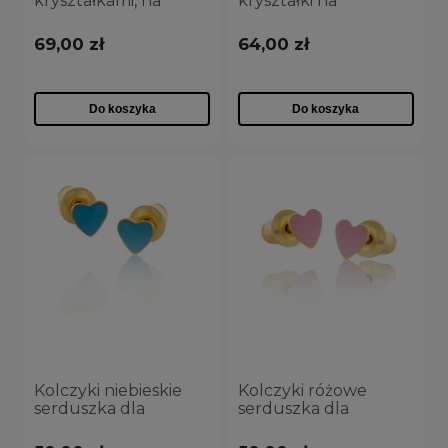
kryształkami, na
kryształki na
angielskim zapięciu
angielskim zapięciu
dla dziewczynki
dla dziewczynki
69,00 zł
64,00 zł
(P13320AG)
(P14150AU)
Do koszyka
Do koszyka
Kolczyki niebieskie
Kolczyki różowe
serduszka dla
serduszka dla
dziewczynki
dziewczynki
(P14770AU-E211)
(P14770AU-E371)