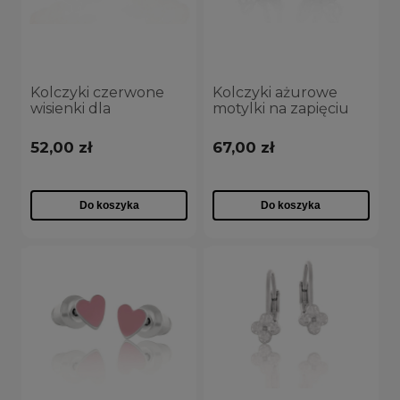
Kolczyki czerwone
Kolczyki ażurowe
wisienki dla
motylki na zapięciu
dziewczynki
angielskim dla
(P15/KDS/13AU)
dziewczynki
52,00 zł
67,00 zł
(P13278AG)
Do koszyka
Do koszyka