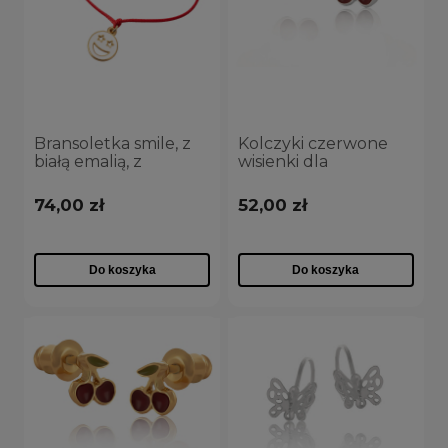
Bransoletka smile, z
Kolczyki czerwone
białą emalią, z
wisienki dla
czerwonym
dziewczynki
sznurkiem z kolekcji
(P15/KDS/13AG)
74,00 zł
52,00 zł
TEEN VIBE
(B24/TEN/09AU)
Do koszyka
Do koszyka