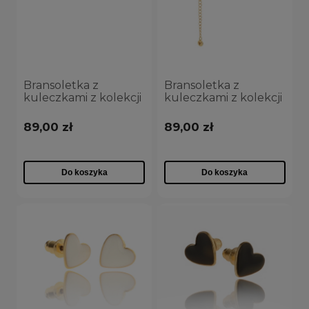
Bransoletka z
Bransoletka z
kuleczkami z kolekcji
kuleczkami z kolekcji
Summer Flowers
Summer Flowers
(B23/LAT/54AU)
(B23/LAT/54/NAU)
89,00 zł
89,00 zł
Do koszyka
Do koszyka