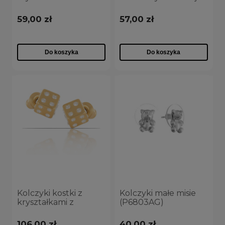
(P8348AU)
Classic (P14794AU)
59,00 zł
57,00 zł
Do koszyka
Do koszyka
Kolczyki kostki z
Kolczyki małe misie
kryształkami z
(P6803AG)
kolekcji Classic
(P4414AU)
106,00 zł
40,00 zł