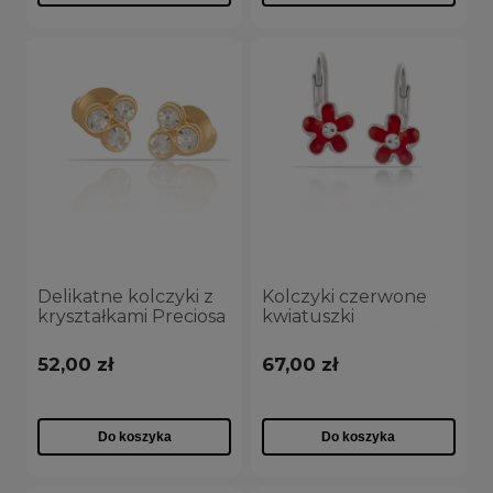
Delikatne kolczyki z
Kolczyki czerwone
kryształkami Preciosa
kwiatuszki
z kolekcji Classic
(P13270/CZERWIEŃ/AG)
(P7695AU)
52,00 zł
67,00 zł
Do koszyka
Do koszyka