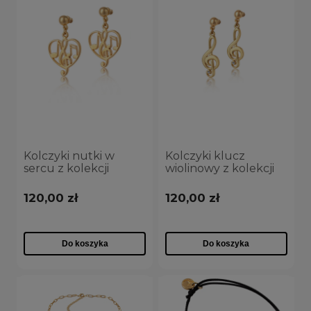
Kolczyki nutki w
Kolczyki klucz
sercu z kolekcji
wiolinowy z kolekcji
Vintage Aria Martelle
Basic Chain Aria
(P24/NUT/02AU)
Martelle
120,00 zł
120,00 zł
(P24/NUT/01AU)
Do koszyka
Do koszyka