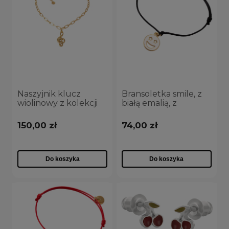
Naszyjnik klucz
Bransoletka smile, z
wiolinowy z kolekcji
białą emalią, z
Basic Chain Aria
czarnym sznurkiem z
Martelle długość 50
kolekcji TEEN VIBE
150,00 zł
74,00 zł
cm (C24/NUT/01/1AU)
(B24/TEN/10AU)
Do koszyka
Do koszyka