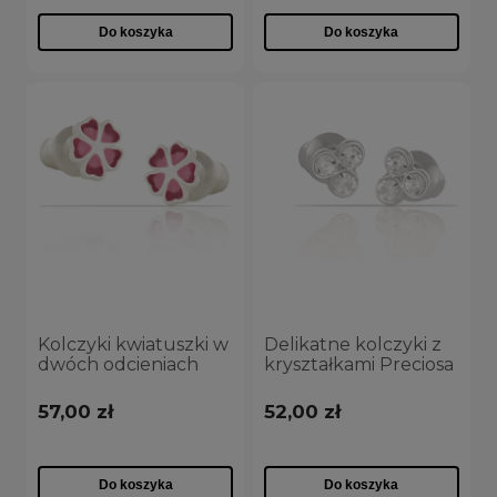
Do koszyka
Do koszyka
Kolczyki kwiatuszki w
Delikatne kolczyki z
dwóch odcieniach
kryształkami Preciosa
różu
z kolekcji Classic
(P15/KDS/10/4AG)
(P7695AG)
57,00 zł
52,00 zł
Do koszyka
Do koszyka