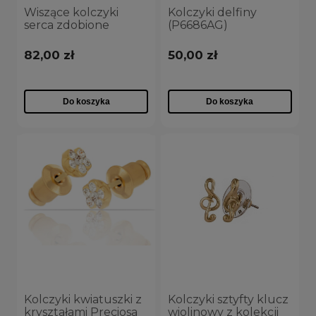
Wiszące kolczyki
Kolczyki delfiny
serca zdobione
(P6686AG)
kryształkami Preciosa
(P13379AG)
82,00 zł
50,00 zł
Do koszyka
Do koszyka
Kolczyki kwiatuszki z
Kolczyki sztyfty klucz
kryształami Preciosa
wiolinowy z kolekcji