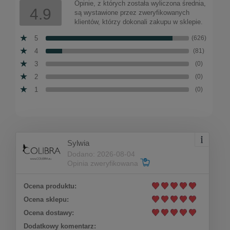
Do koszyka
148,00 zł
Opinie, z których została wyliczona średnia,
4.9
są wystawione przez zweryfikowanych
klientów, którzy dokonali zakupu w sklepie.
5
(626)
4
(81)
3
(0)
2
(0)
1
(0)
Sylwia
Dodano: 2026-08-04
Opinia zweryfikowana
Ocena produktu:
Bransoletka pancerka z perełkami
Ocena sklepu:
(B15/TGU/04AU)
Ocena dostawy:
Dodatkowy komentarz: