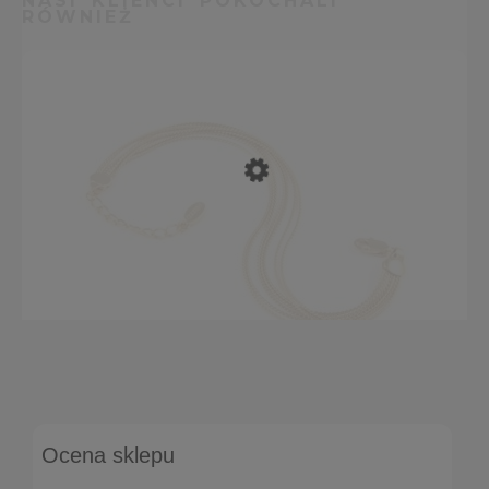
NASI KLIENCI POKOCHALI
RÓWNIEŻ
Bransoletka z łańcuszków ankier (B10167AU)
Ocena sklepu