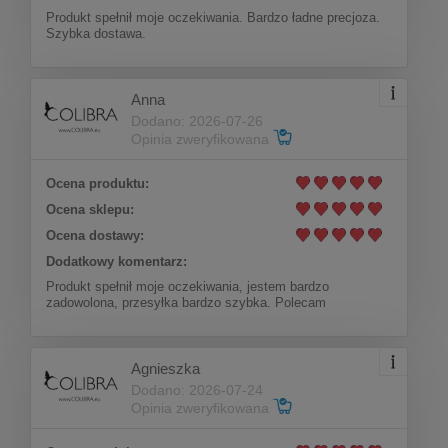
Do koszyka
141,00 zł
Produkt spełnił moje oczekiwania. Bardzo ładne precjoza.
Szybka dostawa.
Anna
Dodano: 2026-07-26
Opinia zweryfikowana
Ocena produktu:
Ocena sklepu:
Ocena dostawy:
Dodatkowy komentarz:
Produkt spełnił moje oczekiwania, jestem bardzo
zadowolona, przesyłka bardzo szybka. Polecam
Agnieszka
Dodano: 2026-07-24
Opinia zweryfikowana