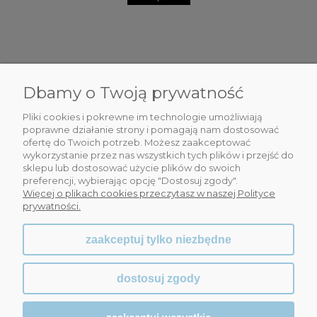
Dbamy o Twoją prywatność
DLA CIEBIE
Pliki cookies i pokrewne im technologie umożliwiają
INFORMACJE
poprawne działanie strony i pomagają nam dostosować
ofertę do Twoich potrzeb. Możesz zaakceptować
wykorzystanie przez nas wszystkich tych plików i przejść do
OBSŁUGA KLIENTA
sklepu lub dostosować użycie plików do swoich
preferencji, wybierając opcję "Dostosuj zgody".
WSPÓŁPRACA
Więcej o plikach cookies przeczytasz w naszej Polityce
prywatności.
zaakceptuj tylko niezbędne
dostosuj zgody