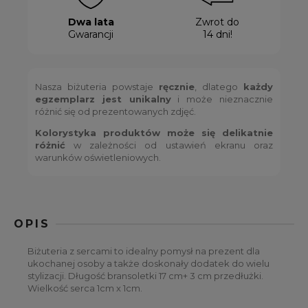
Dwa lata
Zwrot do
Gwarancji
14 dni!
Nasza biżuteria powstaje
ręcznie
, dlatego
każdy
egzemplarz jest unikalny
i może nieznacznie
różnić się od prezentowanych zdjęć.
Kolorystyka produktów może się delikatnie
różnić
w zależności od ustawień ekranu oraz
warunków oświetleniowych.
OPIS
Biżuteria z sercami to idealny pomysł na prezent dla
ukochanej osoby a także doskonały dodatek do wielu
stylizacji. Długość bransoletki 17 cm+ 3 cm przedłużki.
Wielkość serca 1cm x 1cm.