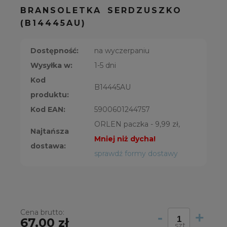
BRANSOLETKA SERDZUSZKO
(B14445AU)
Dostępność:
na wyczerpaniu
Wysyłka w:
1-5 dni
Kod
B14445AU
produktu:
Kod EAN:
5900601244757
ORLEN paczka - 9,99 zł,
Najtańsza
Mniej niż dycha!
dostawa:
sprawdź formy dostawy
Cena brutto:
-
+
67,00 zł
szt