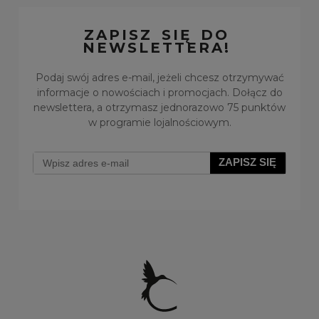
ZAPISZ SIĘ DO
NEWSLETTERA!
Podaj swój adres e-mail, jeżeli chcesz otrzymywać
informacje o nowościach i promocjach. Dołącz do
newslettera, a otrzymasz jednorazowo 75 punktów
w programie lojalnościowym.
Klipsy z perełkami z kolekcji Classic (E14785AU)
ZAPISZ SIĘ
Do koszyka
57,00 zł