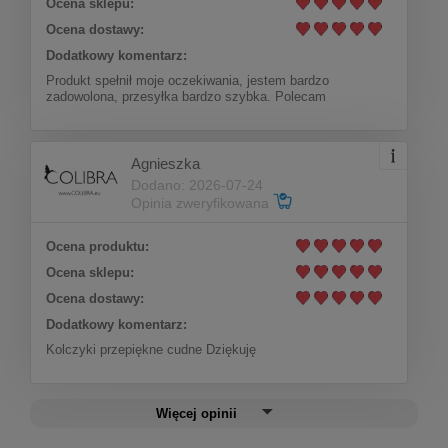
Ocena sklepu:
Ocena dostawy:
Dodatkowy komentarz:
Produkt spełnił moje oczekiwania, jestem bardzo
zadowolona, przesyłka bardzo szybka. Polecam
Agnieszka
Kolczyki wiszące perełki z kolekcji Afrodyta
Dodano: 2026-07-24
Pearls by Klaudia Nieścior (P25/KN/09AU)
Opinia zweryfikowana
Ocena produktu:
Do koszyka
69,00 zł
Ocena sklepu:
Ocena dostawy:
Dodatkowy komentarz:
Kolczyki przepiękne cudne Dziękuję
Więcej opinii