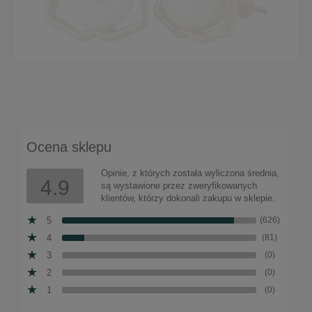
Kolczyki dzwonki z perłami z kolekcji Classic
(P14785AU)
Ocena sklepu
Do koszyka
64,00 zł
Opinie, z których została wyliczona średnia,
4.9
są wystawione przez zweryfikowanych
klientów, którzy dokonali zakupu w sklepie.
5
(626)
4
(81)
3
(0)
2
(0)
1
(0)