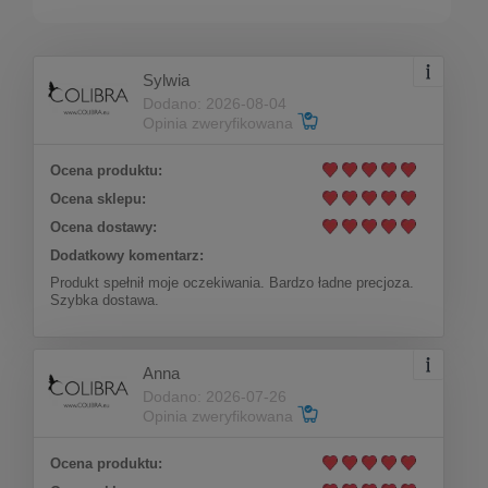
Sylwia
Dodano: 2026-08-04
Opinia zweryfikowana
Ocena produktu:
Wiszące kolczyki z perełką (P24/ZIM/17AU)
Ocena sklepu:
Ocena dostawy:
Dodatkowy komentarz:
Do koszyka
79,00 zł
Produkt spełnił moje oczekiwania. Bardzo ładne precjoza.
Szybka dostawa.
Anna
Dodano: 2026-07-26
Opinia zweryfikowana
Ocena produktu: