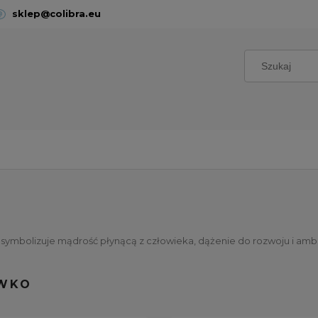
sklep@colibra.eu
 symbolizuje mądrość płynącą z człowieka, dążenie do rozwoju i ambi
WKO