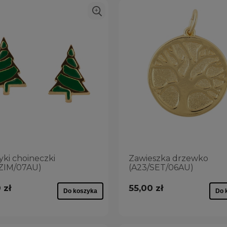
yki choineczki
Zawieszka drzewko
ZIM/07AU)
(A23/SET/06AU)
 zł
55,00 zł
Do koszyka
Do 