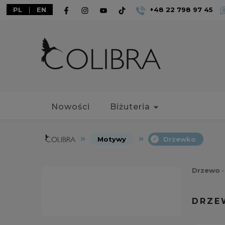
PL
|
EN
+48 22 798 97 45
Nowości
Biżuteria
Motywy
Drzewko
Drzewo
-
DRZE