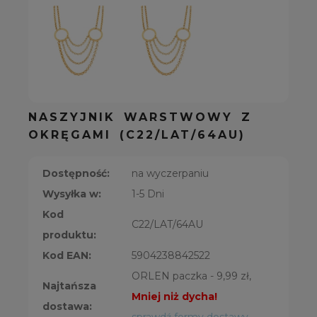
NASZYJNIK WARSTWOWY Z
OKRĘGAMI (C22/LAT/64AU)
Dostępność:
na wyczerpaniu
Wysyłka w:
1-5 Dni
Kod
C22/LAT/64AU
produktu:
Kod EAN:
5904238842522
ORLEN paczka - 9,99 zł,
Najtańsza
Mniej niż dycha!
dostawa: