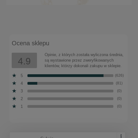
Naszyjnik z monetami (C15/MON/24AU)
Ocena sklepu
Do koszyka
333,00 zł
Opinie, z których została wyliczona średnia,
4.9
są wystawione przez zweryfikowanych
klientów, którzy dokonali zakupu w sklepie.
5
(626)
4
(81)
3
(0)
2
(0)
1
(0)