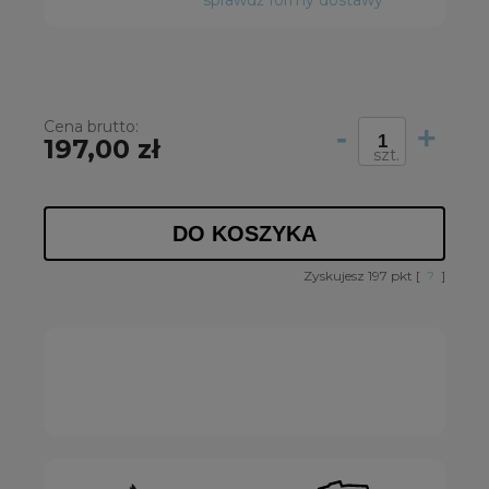
sprawdź formy dostawy
Cena brutto:
-
+
197,00 zł
szt.
DO KOSZYKA
Zyskujesz
197
pkt [
?
]