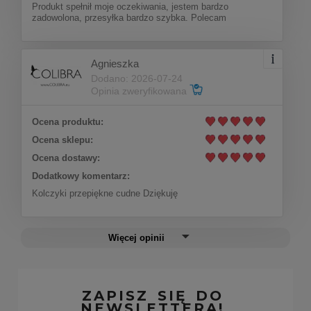
Produkt spełnił moje oczekiwania, jestem bardzo
zadowolona, przesyłka bardzo szybka. Polecam
Agnieszka
Naszyjnik z koniczynkami(C22/WIO/46AU)
Dodano: 2026-07-24
Opinia zweryfikowana
Ocena produktu:
Do koszyka
207,00 zł
Ocena sklepu:
Ocena dostawy:
Dodatkowy komentarz:
Kolczyki przepiękne cudne Dziękuję
Więcej opinii
ZAPISZ SIĘ DO
NEWSLETTERA!