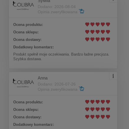
Sylwia
Dodano: 2026-08-04
Opinia zweryfikowana
Ocena produktu:
Łańcuszek potrójny z monetami
Ocena sklepu:
(C15/MON/17AU)
Ocena dostawy:
Dodatkowy komentarz:
Do koszyka
266,00 zł
Produkt spełnił moje oczekiwania. Bardzo ładne precjoza.
Szybka dostawa.
Anna
Dodano: 2026-07-26
Opinia zweryfikowana
Ocena produktu:
Ocena sklepu:
Ocena dostawy:
Dodatkowy komentarz: