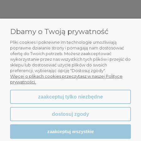
Dbamy o Twoją prywatność
DLA CIEBIE
Pliki cookies i pokrewne im technologie umożliwiają
INFORMACJE
poprawne działanie strony i pomagają nam dostosować
ofertę do Twoich potrzeb. Możesz zaakceptować
wykorzystanie przez nas wszystkich tych plików i przejść do
OBSŁUGA KLIENTA
sklepu lub dostosować użycie plików do swoich
preferencji, wybierając opcję "Dostosuj zgody".
WSPÓŁPRACA
Więcej o plikach cookies przeczytasz w naszej Polityce
prywatności.
zaakceptuj tylko niezbędne
dostosuj zgody
zaakceptuj wszystkie