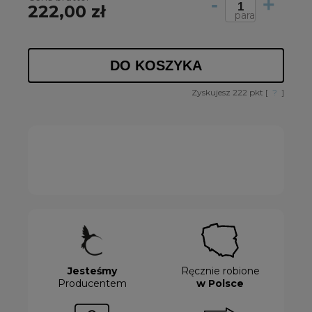
-
+
222,00 zł
para
DO KOSZYKA
Zyskujesz
222
pkt [
?
]
Jesteśmy
Ręcznie robione
Producentem
w Polsce