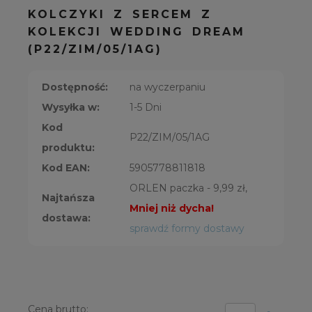
KOLCZYKI Z SERCEM Z
KOLEKCJI WEDDING DREAM
(P22/ZIM/05/1AG)
Dostępność:
na wyczerpaniu
Wysyłka w:
1-5 Dni
Kod
P22/ZIM/05/1AG
produktu:
Kod EAN:
5905778811818
ORLEN paczka - 9,99 zł,
Najtańsza
Mniej niż dycha!
dostawa:
sprawdź formy dostawy
Cena brutto: