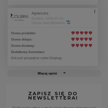
Agnieszka
Kolczyki eleganckie kwiatki zdobione
Dodano: 2026-07-24
kryształakmi Preciosa (P14528AG)
Opinia zweryfikowana
Ocena produktu:
Do koszyka
82,00 zł
Ocena sklepu:
Ocena dostawy:
Dodatkowy komentarz:
Kolczyki przepiękne cudne Dziękuję
Więcej opinii
ZAPISZ SIĘ DO
NEWSLETTERA!