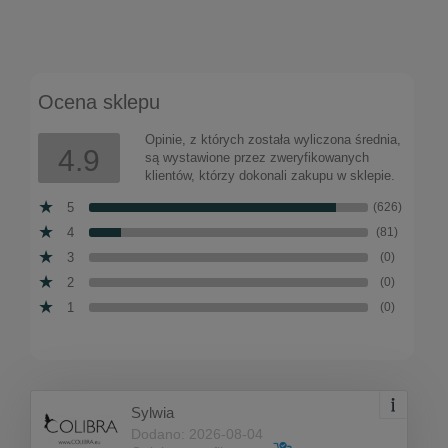
Kolczyki koła otulone kryształami z kolekcji
Classic (P12979AG)
Ocena sklepu
Do koszyka
178,00 zł
Opinie, z których została wyliczona średnia,
4.9
są wystawione przez zweryfikowanych
klientów, którzy dokonali zakupu w sklepie.
5
(626)
4
(81)
3
(0)
2
(0)
1
(0)
Sylwia
Dodano: 2026-08-04