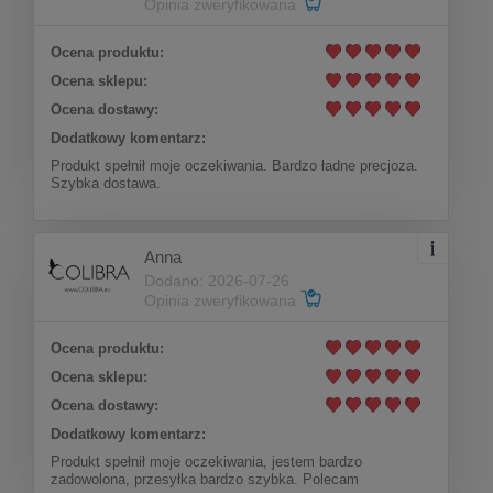
Opinia zweryfikowana
Ocena produktu:
Kolczyki kwiatuszki z kolekcji Wedding Dream
Ocena sklepu:
(P8157AG/BIEL)
Ocena dostawy:
Dodatkowy komentarz:
Do koszyka
136,00 zł
Produkt spełnił moje oczekiwania. Bardzo ładne precjoza.
Szybka dostawa.
Anna
Dodano: 2026-07-26
Opinia zweryfikowana
Ocena produktu:
Ocena sklepu:
Ocena dostawy:
Dodatkowy komentarz:
Produkt spełnił moje oczekiwania, jestem bardzo
zadowolona, przesyłka bardzo szybka. Polecam