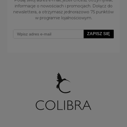
Podaj swój adres e-mail, jeżeli chcesz otrzymywać
informacje o nowościach i promocjach. Dołącz do
newslettera, a otrzymasz jednorazowo 75 punktów
w programie lojalnościowym.
Kolczyki kwiatki zdobione kryształkami Preciosa
(P8125AG)
ZAPISZ SIĘ
Do koszyka
92,00 zł