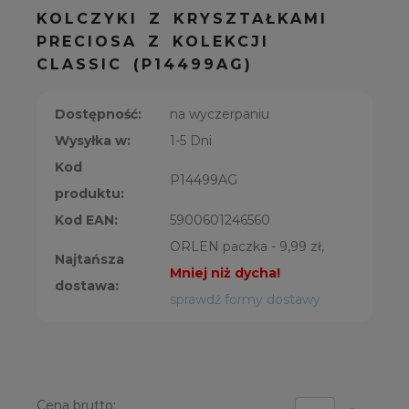
KOLCZYKI Z KRYSZTAŁKAMI
PRECIOSA Z KOLEKCJI
CLASSIC (P14499AG)
Dostępność:
na wyczerpaniu
Wysyłka w:
1-5 Dni
Kod
P14499AG
produktu:
Kod EAN:
5900601246560
ORLEN paczka - 9,99 zł,
Najtańsza
Mniej niż dycha!
dostawa:
sprawdź formy dostawy
Cena brutto: