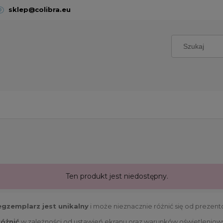
sklep@colibra.eu
Ten produkt jest niedostępny.
egzemplarz jest unikalny
i może nieznacznie różnić się od prezen
różnić
w zależności od ustawień ekranu oraz warunków oświetleniow