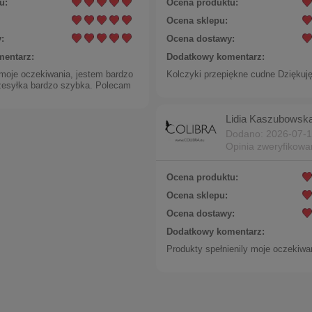
u:
Ocena produktu:
Ocena sklepu:
:
Ocena dostawy:
entarz:
Dodatkowy komentarz:
 moje oczekiwania, jestem bardzo
Kolczyki przepiękne cudne Dziękuj
zesyłka bardzo szybka. Polecam
Lidia Kaszubowsk
Dodano: 2026-07-
Opinia zweryfikow
Ocena produktu:
Ocena sklepu:
Ocena dostawy:
Dodatkowy komentarz:
Produkty spełnienily moje oczekiwa