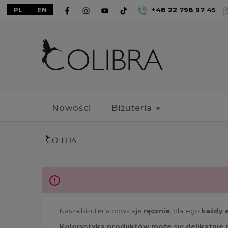
PL
|
EN
+48 22 798 97 45
Nowości
Biżuteria
Nasza biżuteria powstaje
ręcznie
, dlatego
każdy 
Kolorystyka produktów może się delikatnie 