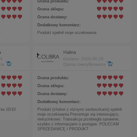
Ocena produktu:
Ocena sklepu:
Ocena dostawy:
Dodatkowy komentarz:
ę
Produkt spełnił moje oczekiwania
a
Halina
14
Dodano: 2026-06-26
ana
Opinia zweryfikowana
Ocena produktu:
Ocena sklepu:
Ocena dostawy:
Dodatkowy komentarz:
nia 10/10
Produkt (choker z różnymi serduszkami) spełnił
moje oczekiwania.Prezentuje się interesująco,
nietuzinkowo. Transakcja przebiegła sprawnie,
szybko z informacjami o postępie. POLECAM
SPRZEDAWCĘ I PRODUKT.