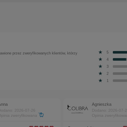
5
tawione przez zweryfikowanych klientów, którzy
4
3
2
1
Anna
Agnieszka
Dodano: 2026-07-26
Dodano: 2026-07-
Opinia zweryfikowana
Opinia zweryfikow