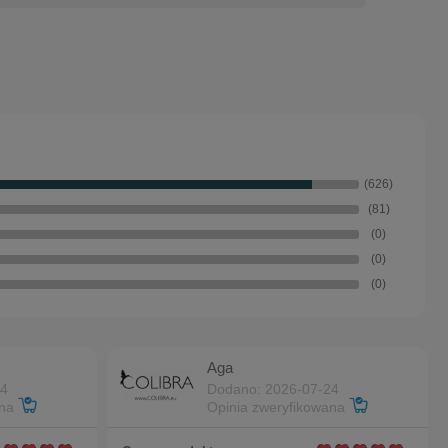
(626)
(81)
(0)
(0)
(0)
Aga
24
Dodano: 2026-07-24
ana
Opinia zweryfikowana