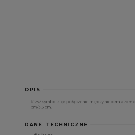
OPIS
Krzyż symbolizuje połączenie między niebem a ziemią
cm/3,5 cm.
DANE TECHNICZNE