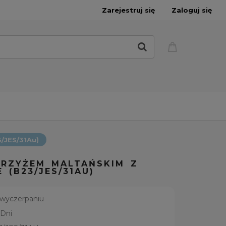
Zarejestruj się
Zaloguj się
3/JES/31Au)
KRZYŻEM MALTAŃSKIM Z
 (B23/JES/31AU)
 wyczerpaniu
 Dni