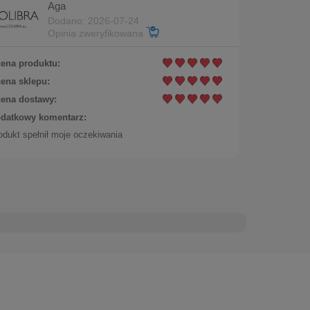
Aga
Dodano: 2026-07-24
Opinia zweryfikowana
ena produktu:
ena sklepu:
ena dostawy:
datkowy komentarz:
odukt spełnił moje oczekiwania