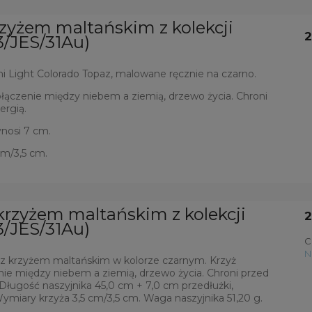
rzyżem maltańskim z kolekcji
2
3/JES/31Au)
mi Light Colorado Topaz, malowane ręcznie na czarno.
łączenie między niebem a ziemią, drzewo życia. Chroni
rgią.
nosi 7 cm.
cm/3,5 cm.
 krzyżem maltańskim z kolekcji
2
3/JES/31Au)
C
N
 z krzyżem maltańskim w kolorze czarnym. Krzyż
nie między niebem a ziemią, drzewo życia. Chroni przed
Długość naszyjnika 45,0 cm + 7,0 cm przedłużki,
ymiary krzyża 3,5 cm/3,5 cm. Waga naszyjnika 51,20 g.