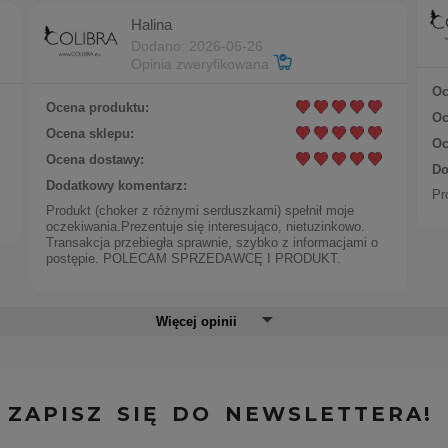
Halina
Dodano: 2026-06-26
Opinia zweryfikowana
Oc
Ocena produktu:
Oc
Ocena sklepu:
Oc
Ocena dostawy:
Do
Dodatkowy komentarz:
Pr
Produkt (choker z różnymi serduszkami) spełnił moje
oczekiwania.Prezentuje się interesująco, nietuzinkowo.
Transakcja przebiegła sprawnie, szybko z informacjami o
postępie. POLECAM SPRZEDAWCĘ I PRODUKT.
Więcej opinii
ZAPISZ SIĘ DO NEWSLETTERA!