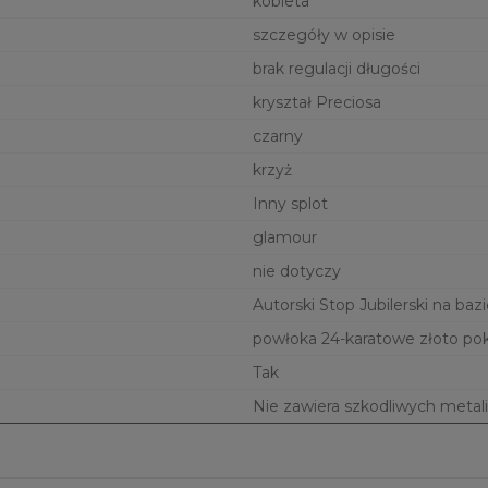
kobieta
szczegóły w opisie
brak regulacji długości
kryształ Preciosa
czarny
krzyż
Inny splot
glamour
nie dotyczy
Autorski Stop Jubilerski na bazi
powłoka 24-karatowe złoto po
Tak
Nie zawiera szkodliwych metali