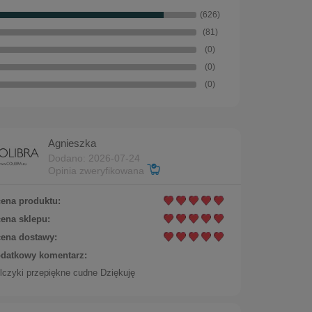
(626)
(81)
(0)
(0)
(0)
Agnieszka
Dodano: 2026-07-24
Opinia zweryfikowana
ena produktu:
ena sklepu:
ena dostawy:
datkowy komentarz:
lczyki przepiękne cudne Dziękuję