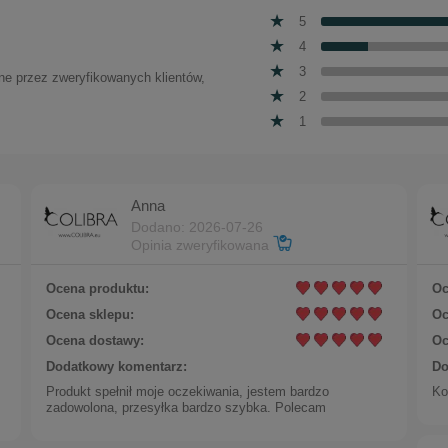
5
4
3
one przez zweryfikowanych klientów,
2
1
Anna
Dodano: 2026-07-26
Opinia zweryfikowana
Ocena produktu:
Oc
Ocena sklepu:
Oc
Ocena dostawy:
Oc
Dodatkowy komentarz:
Do
Produkt spełnił moje oczekiwania, jestem bardzo
Ko
zadowolona, przesyłka bardzo szybka. Polecam