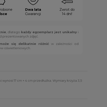
robione
Dwa lata
Zwrot do
lsce
Gwarancji
14 dni!
znie
, dlatego
każdy egzemplarz jest unikalny
i
od prezentowanych zdjęć.
oże się delikatnie różnić
w zależności od
ów oświetleniowych.
 wynosi 17 cm + 4 cm przedłużka. Wymiary krzyża 3,5