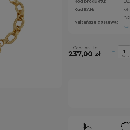
Kod produktu:
B2
Kod EAN:
59
OR
Najtańsza dostawa:
sp
Cena brutto:
-
237,00 zł
szt.