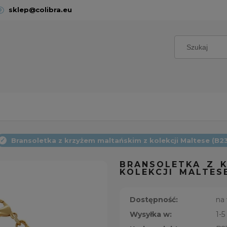
sklep@colibra.eu
Bransoletka z krzyżem maltańskim z kolekcji Maltese (B2
BRANSOLETKA Z 
KOLEKCJI MALTESE
Dostępność:
na
Wysyłka w:
1-5