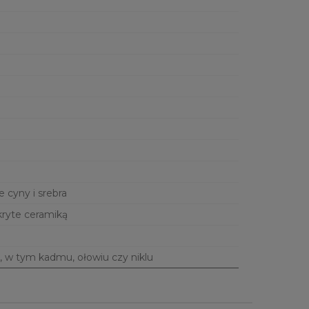
e cyny i srebra
kryte ceramiką
, w tym kadmu, ołowiu czy niklu