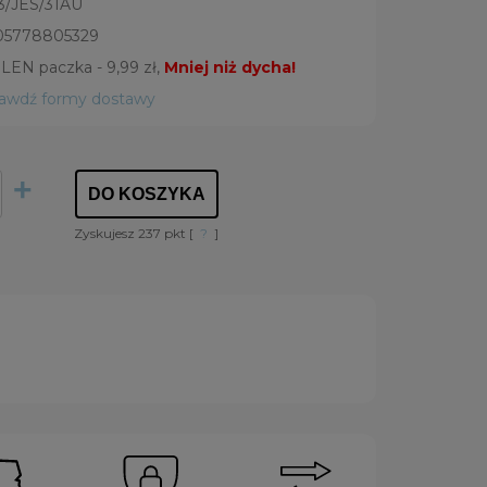
3/JES/31AU
05778805329
LEN paczka - 9,99 zł,
Mniej niż dycha!
rawdź formy dostawy
+
DO KOSZYKA
Zyskujesz
237
pkt [
?
]