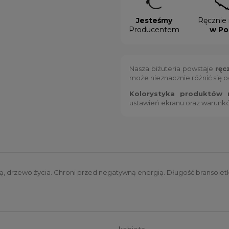
Jesteśmy
Ręcznie 
Producentem
w Po
Nasza biżuteria powstaje
ręc
może nieznacznie różnić się 
Kolorystyka produktów m
ustawień ekranu oraz warunk
, drzewo życia. Chroni przed negatywną energią. Długość bransoletki