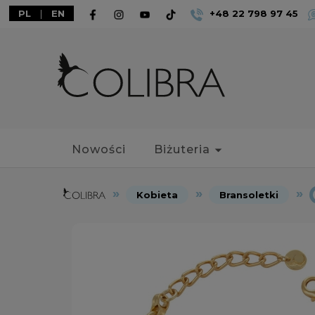
PL
|
EN
+48 22 798 97 45
Nowości
Biżuteria
Kobieta
Bransoletki