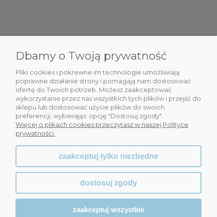
Dbamy o Twoją prywatność
DLA CIEBIE
Pliki cookies i pokrewne im technologie umożliwiają
INFORMACJE
poprawne działanie strony i pomagają nam dostosować
ofertę do Twoich potrzeb. Możesz zaakceptować
wykorzystanie przez nas wszystkich tych plików i przejść do
OBSŁUGA KLIENTA
sklepu lub dostosować użycie plików do swoich
preferencji, wybierając opcję "Dostosuj zgody".
WSPÓŁPRACA
Więcej o plikach cookies przeczytasz w naszej Polityce
prywatności.
zaakceptuj tylko niezbędne
dostosuj zgody
zaakceptuj wszystkie