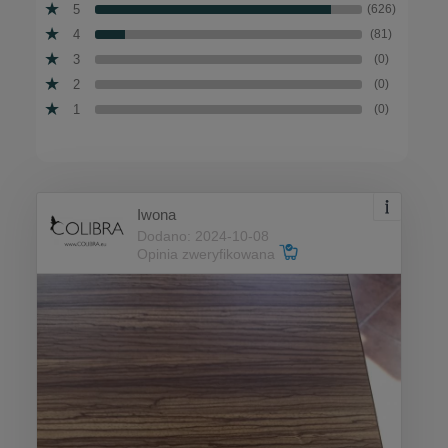
5
(626)
4
(81)
3
(0)
2
(0)
1
(0)
Iwona
Dodano: 2024-10-08
Opinia zweryfikowana