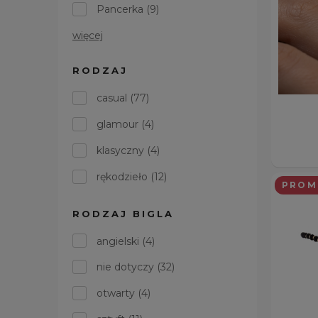
Pancerka
(9)
więcej
RODZAJ
casual
(77)
glamour
(4)
klasyczny
(4)
rękodzieło
(12)
PROM
RODZAJ BIGLA
angielski
(4)
nie dotyczy
(32)
otwarty
(4)