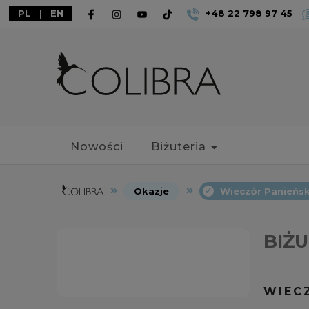
PL
|
EN
+48 22 798 97 45
Nowości
Biżuteria
Okazje
Wieczór Panieńsk
BIŻU
WIEC