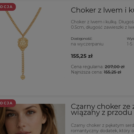
OCJA
Choker z lwem i 
Choker z lwem i kulką. Długo
0.5cm, długość zawieszki z l
Dostępność:
Wys
na wyczerpaniu
1-5
155,25 zł
Cena regularna:
207,00 zł
Najniższa cena:
155,25 zł
OCJA
Czarny choker ze
wiązany z przod
Czarny choker z pękatym serdu
romantyczny dodatek, który 