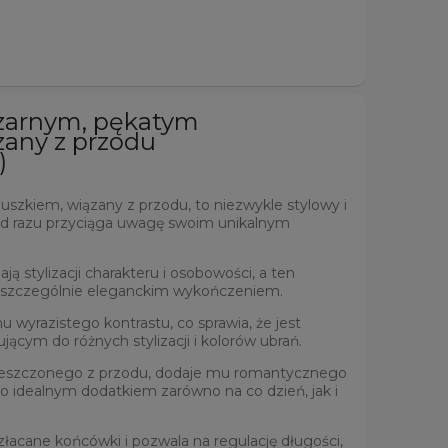
czarnym, pękatym
zany z przodu
)
szkiem, wiązany z przodu, to niezwykle stylowy i
od razu przyciąga uwagę swoim unikalnym
ją stylizacji charakteru i osobowości, a ten
ę szczególnie eleganckim wykończeniem.
 wyrazistego kontrastu, co sprawia, że jest
ącym do różnych stylizacji i kolorów ubrań.
mieszczonego z przodu, dodaje mu romantycznego
 go idealnym dodatkiem zarówno na co dzień, jak i
łacane końcówki i pozwala na regulację długości,