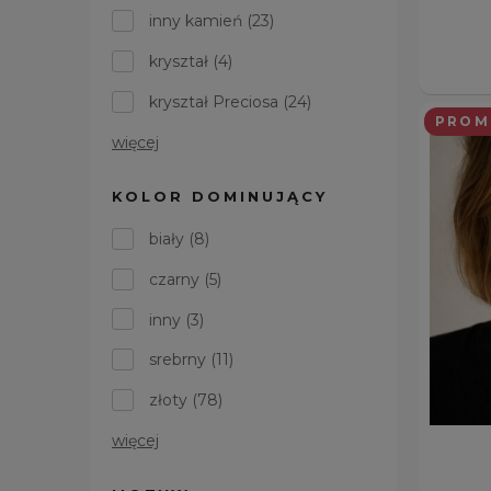
inny kamień
(23)
kryształ
(4)
kryształ Preciosa
(24)
PROM
więcej
KOLOR DOMINUJĄCY
biały
(8)
czarny
(5)
inny
(3)
srebrny
(11)
złoty
(78)
więcej