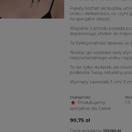
Pękaty kształt serduszka, u
uroku i delikatności, co czyni
na specjalne okazje.
Wiązanie z przodu posiada poz
dopasowując choker do indywid
Ta funkcjonalność sprawia, że 
Nosząc go wyrażasz swój styl i
niepowtarzalnego uroku i wyj
To nie tylko dodatek, ale równi
podkreśla Twoją naturalną urod
Wymiary zawieszki 3 cm/ 3 c
Dostępność:
Wys
Produkujemy
1-5
specjalnie dla Ciebie
90,75 zł
Cena regularna:
121,00 zł