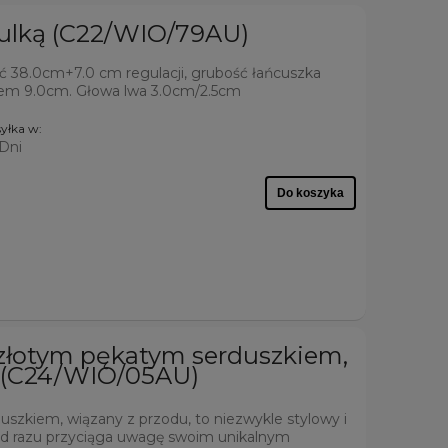
kulką (C22/WIO/79AU)
ść 38.0cm+7.0 cm regulacji, grubość łańcuszka
wem 9.0cm. Głowa lwa 3.0cm/2.5cm
yłka w:
 Dni
Do koszyka
 złotym pękatym serduszkiem,
u (C24/WIO/05AU)
szkiem, wiązany z przodu, to niezwykle stylowy i
od razu przyciąga uwagę swoim unikalnym