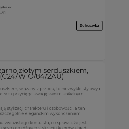
yłka w:
 Dni
Do koszyka
zarno złotym serduszkiem,
 (C24/WIO/84/2AU)
szkiem, wiązany z przodu, to niezwykle stylowy i
od razu przyciąga uwagę swoim unikalnym
ją stylizacji charakteru i osobowości, a ten
ę szczególnie eleganckim wykończeniem.
 wyrazistego kontrastu, co sprawia, że jest
ącym do różnych stylizacji i kolorów ubrań.