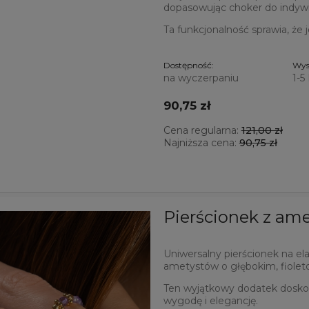
dopasowując choker do indywid
Ta funkcjonalność sprawia, że 
Dostępność:
Wys
na wyczerpaniu
1-5
90,75 zł
Cena regularna:
121,00 zł
Najniższa cena:
90,75 zł
Pierścionek z am
Uniwersalny pierścionek na e
ametystów o głębokim, fiolet
Ten wyjątkowy dodatek doskon
wygodę i elegancję.