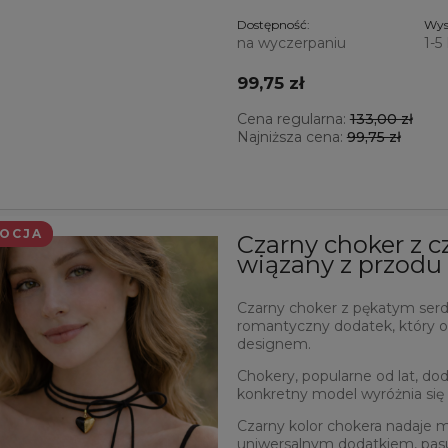
Dostępność:
Wys
na wyczerpaniu
1-5
99,75 zł
Cena regularna:
133,00 zł
Najniższa cena:
99,75 zł
OCJA
Czarny choker z c
wiązany z przodu
Czarny choker z pękatym serdu
romantyczny dodatek, który 
designem.
Chokery, popularne od lat, doda
konkretny model wyróżnia si
Czarny kolor chokera nadaje mu
uniwersalnym dodatkiem, pasuj