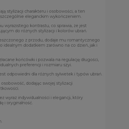
ją stylizacji charakteru i osobowości, a ten
ę szczególnie eleganckim wykończeniem.
 wyrazistego kontrastu, co sprawia, że jest
ącym do różnych stylizacji i kolorów ubrań.
mieszczonego z przodu, dodaje mu romantycznego
 go idealnym dodatkiem zarówno na co dzień, jak i
łacane końcówki i pozwala na regulację długości,
ualnych preferencji i rozmiaru szyi.
jest odpowiedni dla różnych sylwetek i typów ubrań.
 osobowość, dodając swojej stylizacji
ątkowości.
eż wyraz indywidualności i elegancji, który
ę i oryginalność.
m.