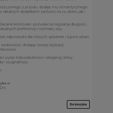
mieszczonego z przodu, dodaje mu romantycznego
 go idealnym dodatkiem zarówno na co dzień, jak i
łacane końcówki i pozwala na regulację długości,
ualnych preferencji i rozmiaru szyi.
jest odpowiedni dla różnych sylwetek i typów ubrań.
 osobowość, dodając swojej stylizacji
ątkowości.
eż wyraz indywidualności i elegancji, który
ę i oryginalność.
m.
yłka w:
 Dni
Do koszyka