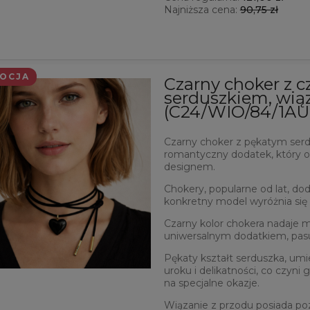
Najniższa cena:
90,75 zł
OCJA
Czarny choker z 
serduszkiem, wią
(C24/WIO/84/1AU
Czarny choker z pękatym serdu
romantyczny dodatek, który 
designem.
Chokery, popularne od lat, doda
konkretny model wyróżnia si
Czarny kolor chokera nadaje mu
uniwersalnym dodatkiem, pasuj
Pękaty kształt serduszka, u
uroku i delikatności, co czyni
na specjalne okazje.
Wiązanie z przodu posiada poz