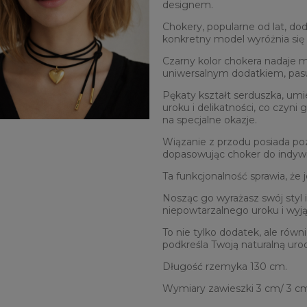
designem.
Chokery, popularne od lat, doda
konkretny model wyróżnia si
Czarny kolor chokera nadaje mu
uniwersalnym dodatkiem, pasuj
Pękaty kształt serduszka, u
uroku i delikatności, co czyni
na specjalne okazje.
Wiązanie z przodu posiada poz
dopasowując choker do indywid
Ta funkcjonalność sprawia, że 
Nosząc go wyrażasz swój styl i
niepowtarzalnego uroku i wyj
To nie tylko dodatek, ale równi
podkreśla Twoją naturalną urod
Długość rzemyka 130 cm.
Wymiary zawieszki 3 cm/ 3 c