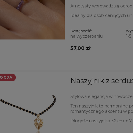
Ametysty wprowadzają odrobinę
Idealny dla osób ceniących un
Dostępność:
Wys
na wyczerpaniu
1-5
57,00 zł
OCJA
Naszyjnik z serd
Stylowa elegancja w nowocz
Ten naszyjnik to harmonijne po
romantycznego akcentu w pos
Długość naszyjnika 36 cm + 7 