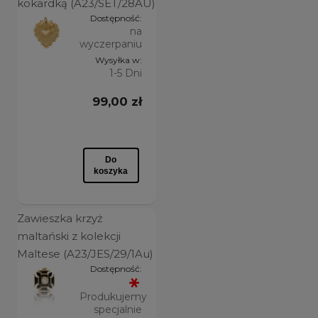
kokardką (A23/SET/28AU)
więcej
Dostępność:
na
wyczerpaniu
SPLOTY
Wysyłka w:
Inny splot
(4)
1-5 Dni
nie dotyczy
(6)
99,00 zł
Rolo
(1)
Do
RODZAJ
koszyka
casual
(9)
glamour
(1)
Zawieszka krzyż
maltański z kolekcji
rękodzieło
(1)
Maltese (A23/JES/29/1Au)
Dostępność:
RODZAJ BIGLA
Produkujemy
nie dotyczy
(5)
specjalnie