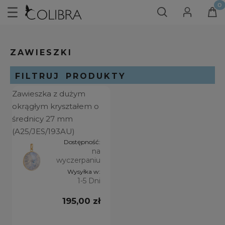
ZAWIESZKI
FILTRUJ PRODUKTY
Zawieszka z dużym
SORTOWANIE
okrągłym kryształem o
średnicy 27 mm
(A25/JES/193AU)
Dostępność:
KOLOR KRYSZTAŁKA
na
wyczerpaniu
Aquamarine
(1)
Wysyłka w:
1-5 Dni
Crystal Light Dazzling
(1)
195,00 zł
Light Rose Lacquer
(1)
Soft Mint Ignite
(1)