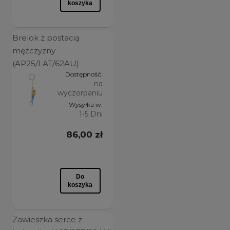
koszyka
kryształ Primero
(1)
Brelok z postacią
KOLOR DOMINUJĄCY
mężczyzny
czarny
(1)
(AP25/LAT/62AU)
Dostępność:
złoty
(8)
na
wyczerpaniu
wielokolorowy
(2)
Wysyłka w:
1-5 Dni
MOTYW
86,00 zł
drzewo
(1)
figury geometryczne
(1)
Do
inny kształt
(5)
koszyka
krzyż
(1)
moneta
(1)
Zawieszka serce z