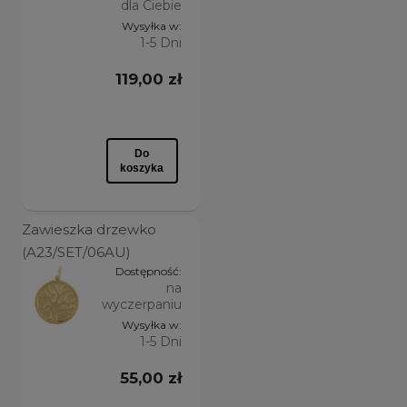
dla Ciebie
Wysyłka w:
SPOSÓB WYKOŃCZENIA
1-5 Dni
powłoka 24-karatowe złoto pokryte ceramiką
(11)
119,00 zł
PROMOCJA
nie
(12)
Do
koszyka
Zawieszka drzewko
(A23/SET/06AU)
Dostępność:
na
wyczerpaniu
Wysyłka w:
1-5 Dni
55,00 zł