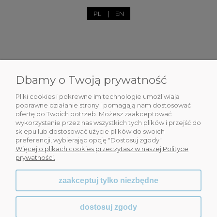
PL
|
EN
Dbamy o Twoją prywatność
DLA CIEBIE
Pliki cookies i pokrewne im technologie umożliwiają
INFORMACJE
poprawne działanie strony i pomagają nam dostosować
ofertę do Twoich potrzeb. Możesz zaakceptować
wykorzystanie przez nas wszystkich tych plików i przejść do
OBSŁUGA KLIENTA
sklepu lub dostosować użycie plików do swoich
preferencji, wybierając opcję "Dostosuj zgody".
WSPÓŁPRACA
Więcej o plikach cookies przeczytasz w naszej Polityce
prywatności.
zaakceptuj tylko niezbędne
dostosuj zgody