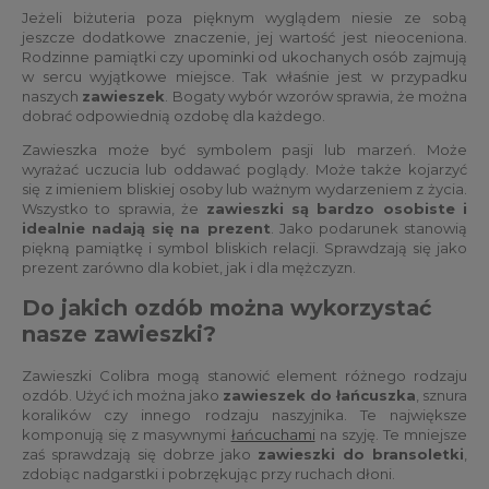
Jeżeli biżuteria poza pięknym wyglądem niesie ze sobą
jeszcze dodatkowe znaczenie, jej wartość jest nieoceniona.
Rodzinne pamiątki czy upominki od ukochanych osób zajmują
w sercu wyjątkowe miejsce. Tak właśnie jest w przypadku
naszych
zawieszek
. Bogaty wybór wzorów sprawia, że można
dobrać odpowiednią ozdobę dla każdego.
Zawieszka może być symbolem pasji lub marzeń. Może
wyrażać uczucia lub oddawać poglądy. Może także kojarzyć
się z imieniem bliskiej osoby lub ważnym wydarzeniem z życia.
Wszystko to sprawia, że
zawieszki są bardzo osobiste i
idealnie nadają się na prezent
. Jako podarunek stanowią
piękną pamiątkę i symbol bliskich relacji. Sprawdzają się jako
prezent zarówno dla kobiet, jak i dla mężczyzn.
Do jakich ozdób można wykorzystać
nasze zawieszki?
Zawieszki Colibra mogą stanowić element różnego rodzaju
ozdób. Użyć ich można jako
zawieszek do łańcuszka
, sznura
koralików czy innego rodzaju naszyjnika. Te największe
komponują się z masywnymi
łańcuchami
na szyję. Te mniejsze
zaś sprawdzają się dobrze jako
zawieszki do bransoletki
,
zdobiąc nadgarstki i pobrzękując przy ruchach dłoni.