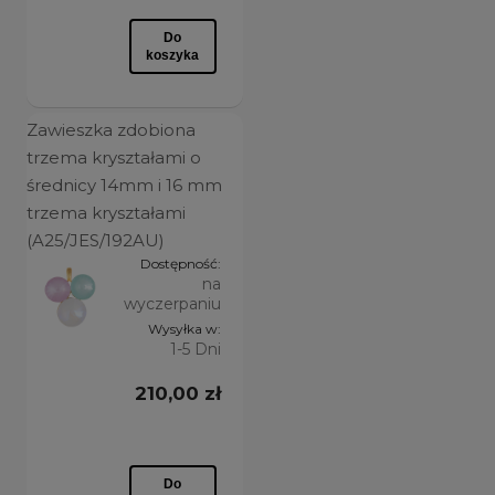
Do
DLA KOGO
koszyka
kobieta
(11)
Zawieszka zdobiona
DŁUGOŚĆ
trzema kryształami o
średnicy 14mm i 16 mm
szczegóły w opisie
(11)
trzema kryształami
(A25/JES/192AU)
CECHY
Dostępność:
na
występuje w komplecie
(11)
wyczerpaniu
Wysyłka w:
1-5 Dni
KAMIEŃ
210,00 zł
brak kamienia
(2)
inny kamień
(4)
kryształ Preciosa
(4)
Do