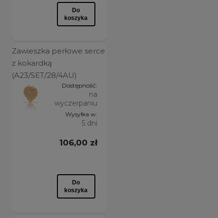
Do
koszyka
Zawieszka perłowe serce
z kokardką
(A23/SET/28/4AU)
Dostępność:
na
wyczerpaniu
Wysyłka w:
5 dni
106,00 zł
Do
koszyka