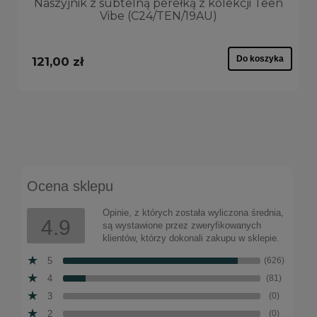
Naszyjnik z subtelną perełką z kolekcji Teen
Vibe (C24/TEN/19AU)
Do koszyka
121,00 zł
Ocena sklepu
Opinie, z których została wyliczona średnia,
4.9
są wystawione przez zweryfikowanych
klientów, którzy dokonali zakupu w sklepie.
5
(626)
4
(81)
3
(0)
2
(0)