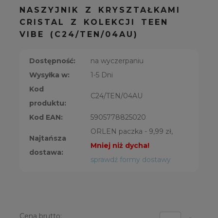
NASZYJNIK Z KRYSZTAŁKAMI
CRISTAL Z KOLEKCJI TEEN
VIBE (C24/TEN/04AU)
Dostępność:
na wyczerpaniu
Wysyłka w:
1-5 Dni
Kod
C24/TEN/04AU
produktu:
Kod EAN:
5905778825020
ORLEN paczka - 9,99 zł,
Najtańsza
Mniej niż dycha!
dostawa:
sprawdź formy dostawy
Cena brutto: