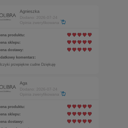
Agnieszka
Dodano: 2026-07-24
Opinia zweryfikowana
ena produktu:
ena sklepu:
ena dostawy:
datkowy komentarz:
02/2AU)
lczyki przepiękne cudne Dziękuję
Do koszyka
Aga
Dodano: 2026-07-24
Opinia zweryfikowana
ena produktu:
ena sklepu:
ena dostawy: