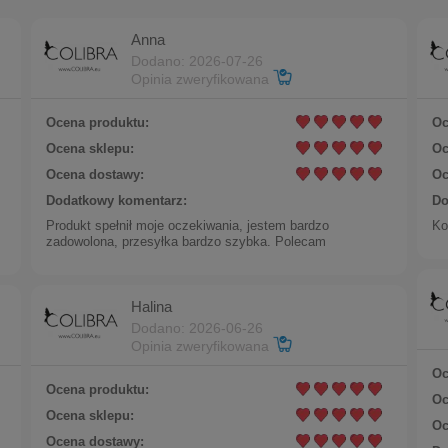
Anna
Dodano: 2026-07-26
Opinia zweryfikowana
Ocena produktu:
Oc
Ocena sklepu:
Oc
Ocena dostawy:
Oc
Dodatkowy komentarz:
Do
ionek z greckim motywem by Klaudia Nieścior (R25/KN/
Produkt spełnił moje oczekiwania, jestem bardzo
Ko
zadowolona, przesyłka bardzo szybka. Polecam
Halina
Dodano: 2026-06-26
Opinia zweryfikowana
Oc
Ocena produktu:
Oc
Ocena sklepu:
Oc
Ocena dostawy: