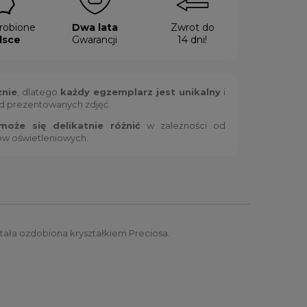
robione
Dwa lata
Zwrot do
lsce
Gwarancji
14 dni!
znie
, dlatego
każdy egzemplarz jest unikalny
i
od prezentowanych zdjęć.
oże się delikatnie różnić
w zależności od
ów oświetleniowych.
stała ozdobiona kryształkiem Preciosa.