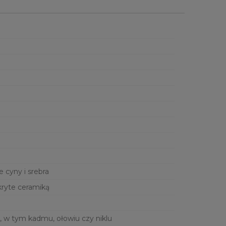
e cyny i srebra
kryte ceramiką
, w tym kadmu, ołowiu czy niklu