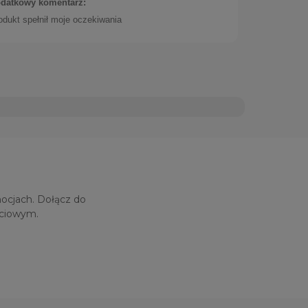
datkowy komentarz:
odukt spełnił moje oczekiwania
02/1AU)
Do koszyka
mocjach. Dołącz do
ściowym.