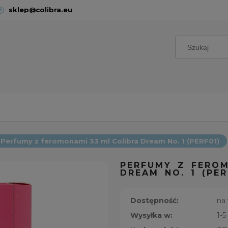
sklep@colibra.eu
Perfumy z feromonami 33 ml Colibra Dream No. 1 (PERF01)
PERFUMY Z FEROM
DREAM NO. 1 (PER
Dostępność:
na
Wysyłka w:
1-5