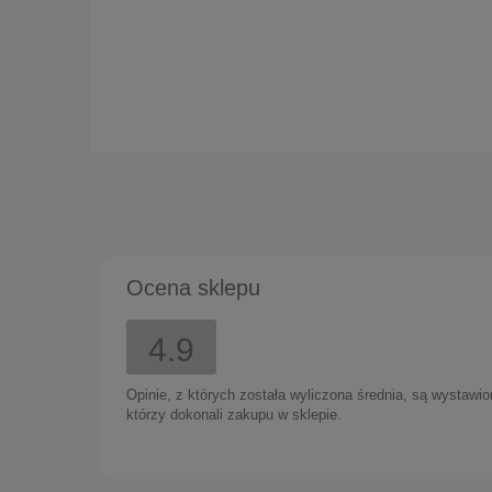
Ocena sklepu
106,00 zł
4.9
Opinie, z których została wyliczona średnia, są wystawi
którzy dokonali zakupu w sklepie.