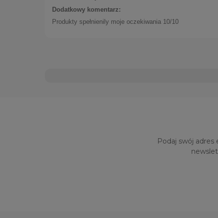
Dodatkowy komentarz:
Produkty spełnienily moje oczekiwania 10/10
Pierśc
99,00 zł
Podaj swój adres 
newslet