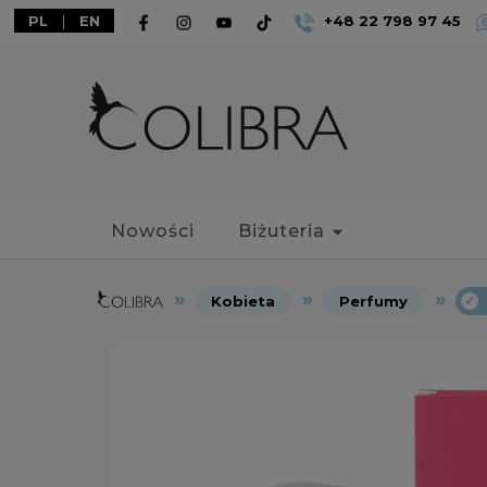
PL
|
EN
+48 22 798 97 45
Nowości
Biżuteria
Kobieta
Perfumy