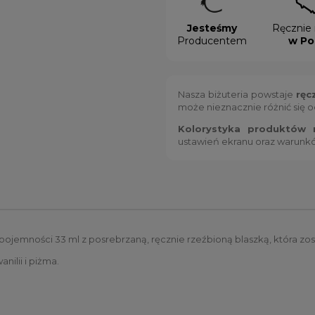
Jesteśmy
Ręcznie 
Producentem
w Po
Nasza biżuteria powstaje
ręc
może nieznacznie różnić się 
Kolorystyka produktów m
ustawień ekranu oraz warunk
pojemności 33 ml z posrebrzaną, ręcznie rzeźbioną blaszką, która zo
ilii i piżma.