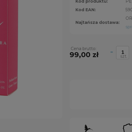
Kod produktu:
PE
Kod EAN:
59
OR
Najtańsza dostawa:
sp
Cena brutto:
-
99,00 zł
szt.