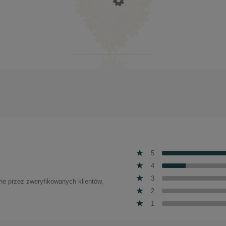
Zawieszka perłowe serce z kokardką (A23/SET/28/4AU)
5
4
3
one przez zweryfikowanych klientów,
2
1