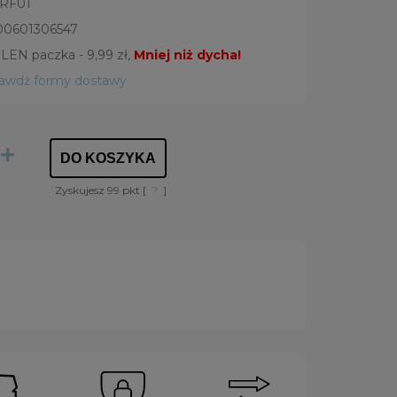
RF01
00601306547
LEN paczka - 9,99 zł,
Mniej niż dycha!
rawdź formy dostawy
+
DO KOSZYKA
Zyskujesz
99
pkt [
?
]