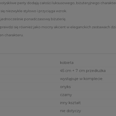
 połyskliwe perły dodają całości luksusowego, biżuteryjnego charakte
e się niezwykle stylowo i przyciąga wzrok.
a jednocześnie ponadczasową biżuterię.
e sprawdzi się również jako mocny akcent w eleganckich zestawach dz
en charakteru.
kobieta
45 cm + 7 cm przedłużka
występuje w komplecie
onyks
czarny
inny kształt
nie dotyczy