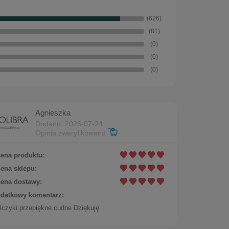
Do koszyka
(626)
(81)
(0)
(0)
(0)
Agnieszka
Dodano: 2026-07-24
Opinia zweryfikowana
ena produktu:
ena sklepu:
ena dostawy:
datkowy komentarz:
lczyki przepiękne cudne Dziękuję