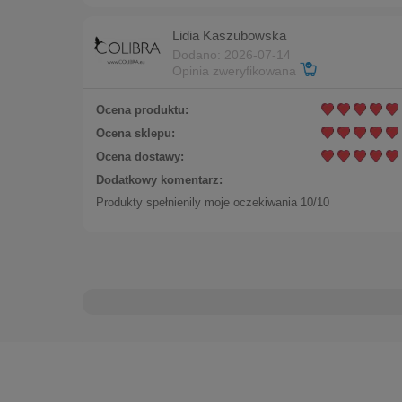
183,00 zł
Lidia Kaszubowska
Cena regularna:
Dodano: 2026-07-14
244,00 zł
Opinia zweryfikowana
183,00 zł
Najniższa cena:
Ocena produktu:
Ocena sklepu:
Ocena dostawy:
Dodatkowy komentarz:
Produkty spełnienily moje oczekiwania 10/10
Komplet trzech bransolete