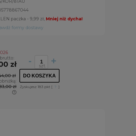
5/KOR/81AU
05778867044
LEN paczka - 9,99 zł,
Mniej niż dycha!
rawdź formy dostawy
2026
brutto:
-
+
00 zł
szt.
44,00 zł
DO KOSZYKA
obniżką:
83,00 zł
Zyskujesz
183
pkt [
?
]
krócej
sza
t