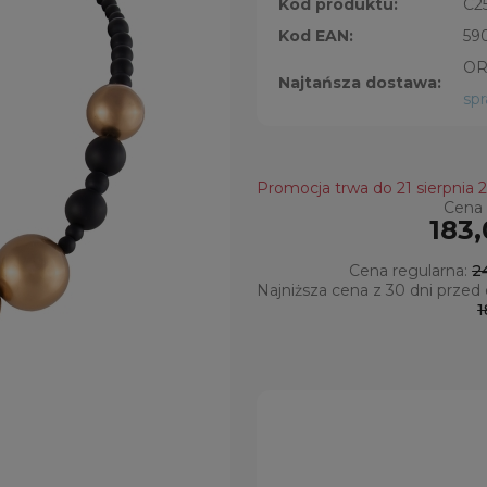
Kod produktu:
C2
Kod EAN:
59
OR
Najtańsza dostawa:
sp
Promocja trwa do 21 sierpnia 
Cena 
183,
Cena regularna:
2
Najniższa cena z 30 dni przed 
1
Jeżeli produkt jest sprzedawany 
niż 30 dni, wyświetlana jest najniż
cena od momentu, kiedy produk
pojawił się w sprzedaży.