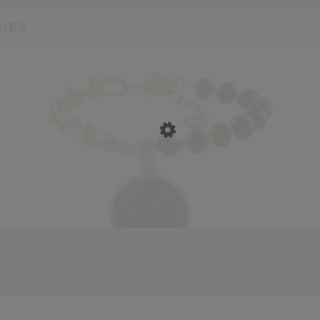
IEŻ
etka z czekoladowych koralików z plasterkiem (B24/KO