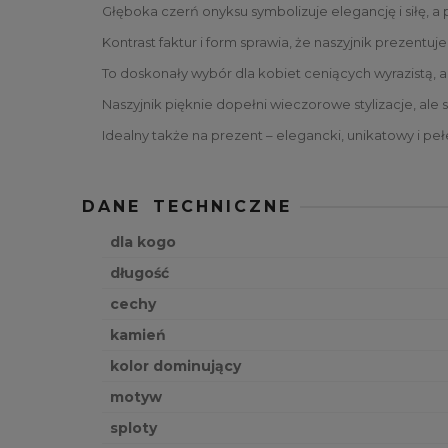
Głęboka czerń onyksu symbolizuje elegancję i siłę, a
Kontrast faktur i form sprawia, że naszyjnik prezentuj
To doskonały wybór dla kobiet ceniących wyrazistą, 
Naszyjnik pięknie dopełni wieczorowe stylizacje, al
Idealny także na prezent – elegancki, unikatowy i peł
DANE TECHNICZNE
dla kogo
długość
cechy
kamień
kolor dominujący
motyw
sploty