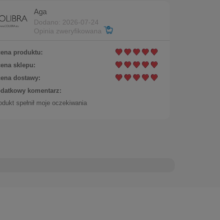
Do koszyka
Aga
Dodano: 2026-07-24
Opinia zweryfikowana
ena produktu:
ena sklepu:
ena dostawy:
datkowy komentarz:
odukt spełnił moje oczekiwania
istkiem ( B23/KOR/237/2AU)