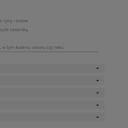
e cyny i srebra
kryte ceramiką
, w tym kadmu, ołowiu czy niklu