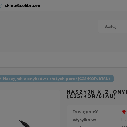
sklep@colibra.eu
Naszyjnik z onyksów i złotych pereł (C25/KOR/81AU)
NASZYJNIK Z ONY
(C25/KOR/81AU)
Dostępność:
Wysyłka w:
1-5