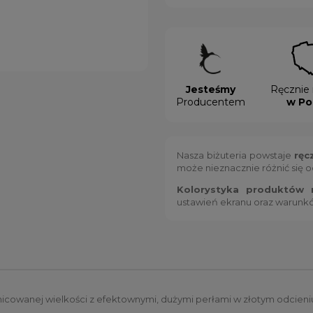
Jesteśmy
Ręcznie 
Producentem
w Po
Nasza biżuteria powstaje
ręc
może nieznacznie różnić się 
Kolorystyka produktów m
ustawień ekranu oraz warunk
nicowanej wielkości z efektownymi, dużymi perłami w złotym odcieni