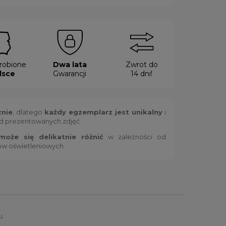
robione
Dwa lata
Zwrot do
lsce
Gwarancji
14 dni!
znie
, dlatego
każdy egzemplarz jest unikalny
i
od prezentowanych zdjęć.
oże się delikatnie różnić
w zależności od
ów oświetleniowych.
u.