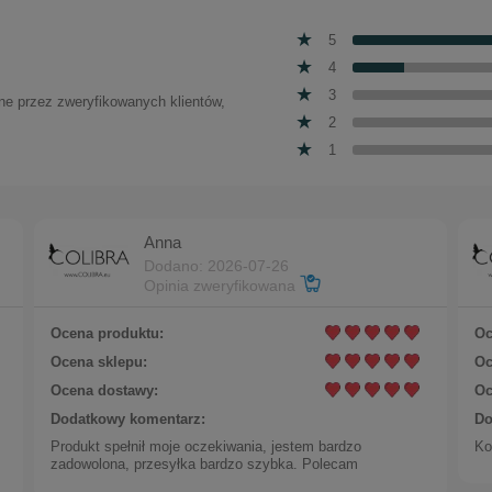
5
4
3
one przez zweryfikowanych klientów,
2
1
Anna
Dodano: 2026-07-26
Opinia zweryfikowana
Ocena produktu:
Oc
Ocena sklepu:
Oc
Ocena dostawy:
Oc
Dodatkowy komentarz:
Do
Naszyjnik z różnej wielkości pereł (C25/KOR/75AU)
Produkt spełnił moje oczekiwania, jestem bardzo
Ko
zadowolona, przesyłka bardzo szybka. Polecam