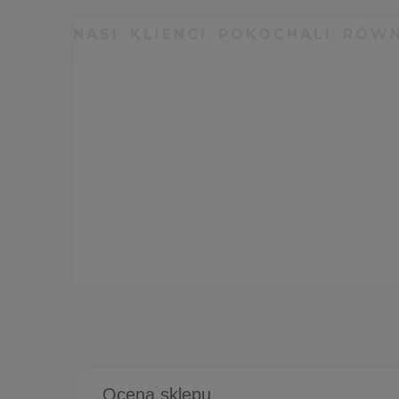
NASI KLIENCI POKOCHALI RÓWN
Bransol
Ocena sklepu