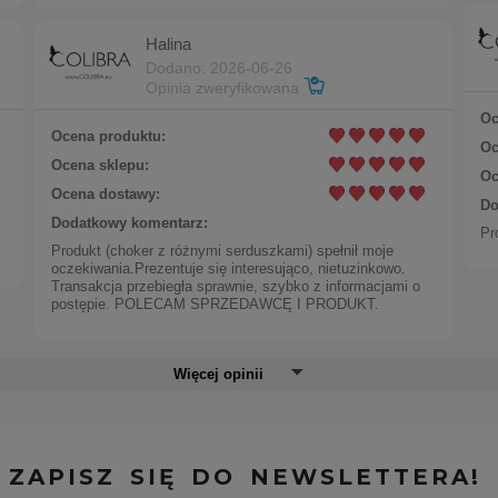
Halina
Dodano: 2026-06-26
Opinia zweryfikowana
Oc
Ocena produktu:
Oc
Ocena sklepu:
Oc
Ocena dostawy:
Do
Dodatkowy komentarz:
Pr
Produkt (choker z różnymi serduszkami) spełnił moje
oczekiwania.Prezentuje się interesująco, nietuzinkowo.
Transakcja przebiegła sprawnie, szybko z informacjami o
postępie. POLECAM SPRZEDAWCĘ I PRODUKT.
Więcej opinii
ZAPISZ SIĘ DO NEWSLETTERA!
k z satynowych pereł, z sercem, aniołkiem i ażurowym l