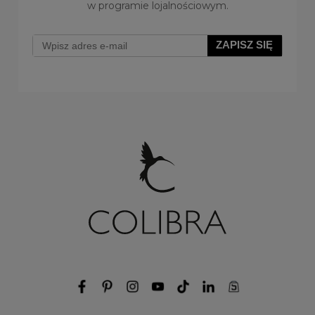
Naszyjnik z monetką by Klaudia Nieścior
w programie lojalnościowym.
(C25/KN/03AU)
ZAPISZ SIĘ
Do koszyka
179,00 zł