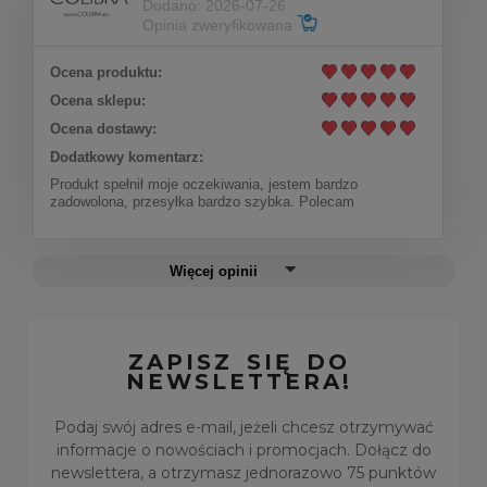
Dodano: 2026-07-26
kryształkami Preciosa (C25/JES/140AU)
Opinia zweryfikowana
Ocena produktu:
Do koszyka
219,00 zł
Ocena sklepu:
Ocena dostawy:
Dodatkowy komentarz:
Produkt spełnił moje oczekiwania, jestem bardzo
zadowolona, przesyłka bardzo szybka. Polecam
Więcej opinii
ZAPISZ SIĘ DO
NEWSLETTERA!
Podaj swój adres e-mail, jeżeli chcesz otrzymywać
informacje o nowościach i promocjach. Dołącz do
newslettera, a otrzymasz jednorazowo 75 punktów