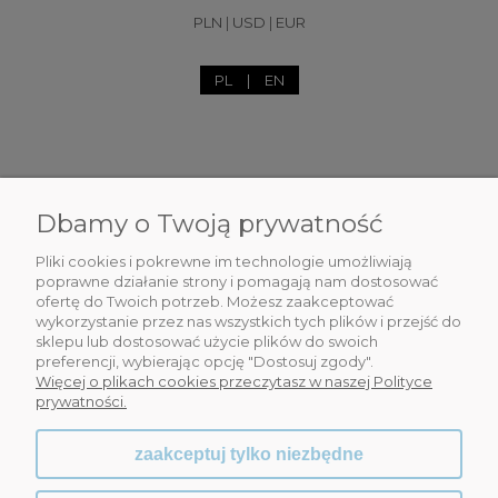
Bransoletka o splocie królewskim z perłą
PLN
|
USD
|
EUR
(B23/ZIM/86AU)
PL
|
EN
Do koszyka
187,00 zł
Dbamy o Twoją prywatność
DLA CIEBIE
Pliki cookies i pokrewne im technologie umożliwiają
poprawne działanie strony i pomagają nam dostosować
INFORMACJE
ofertę do Twoich potrzeb. Możesz zaakceptować
wykorzystanie przez nas wszystkich tych plików i przejść do
OBSŁUGA KLIENTA
sklepu lub dostosować użycie plików do swoich
preferencji, wybierając opcję "Dostosuj zgody".
Więcej o plikach cookies przeczytasz w naszej Polityce
WSPÓŁPRACA
prywatności.
zaakceptuj tylko niezbędne