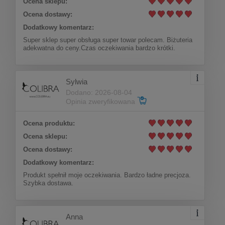
Ocena sklepu:
(C22/MON/96AU)
Ocena dostawy:
Dodatkowy komentarz:
Do koszyka
170,00 zł
Super sklep super obsługa super towar polecam. Biżuteria
adekwatna do ceny.Czas oczekiwania bardzo krótki.
Sylwia
Dodano: 2026-08-04
Opinia zweryfikowana
Ocena produktu:
Ocena sklepu:
Ocena dostawy:
Dodatkowy komentarz:
Produkt spełnił moje oczekiwania. Bardzo ładne precjoza.
Szybka dostawa.
Anna
Naszyjnik z zawieszką ze skrzydłami, zdobioną