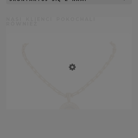
NASI KLIENCI POKOCHALI
RÓWNIEŻ
Naszyjnik z grecką monetą (C25/JES/142AU)