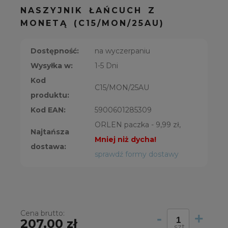
NASZYJNIK ŁAŃCUCH Z
MONETĄ (C15/MON/25AU)
Dostępność:
na wyczerpaniu
Wysyłka w:
1-5 Dni
Kod
C15/MON/25AU
produktu:
Kod EAN:
5900601285309
ORLEN paczka - 9,99 zł,
Najtańsza
Mniej niż dycha!
dostawa:
sprawdź formy dostawy
Cena brutto:
-
+
207,00 zł
szt.