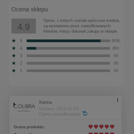
Ocena sklepu
Do koszyka
195,00 zł
Opinie, z których została wyliczona średnia,
4.9
są wystawione przez zweryfikowanych
klientów, którzy dokonali zakupu w sklepie.
5
(626)
4
(81)
3
(0)
2
(0)
1
(0)
Karina
Dodano: 2022-01-03
Opinia zweryfikowana
Ocena produktu:
Łańcuszek z trzema monetkami