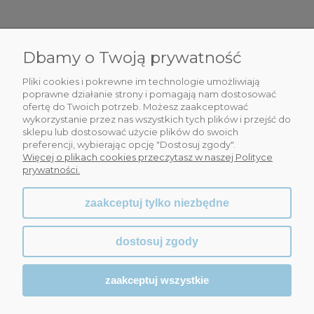
Dbamy o Twoją prywatność
DLA CIEBIE
Pliki cookies i pokrewne im technologie umożliwiają
INFORMACJE
poprawne działanie strony i pomagają nam dostosować
ofertę do Twoich potrzeb. Możesz zaakceptować
wykorzystanie przez nas wszystkich tych plików i przejść do
OBSŁUGA KLIENTA
sklepu lub dostosować użycie plików do swoich
preferencji, wybierając opcję "Dostosuj zgody".
WSPÓŁPRACA
Więcej o plikach cookies przeczytasz w naszej Polityce
prywatności.
zaakceptuj tylko niezbędne
dostosuj zgody
zaakceptuj wszystkie
Sklep internetowy Shoper.pl