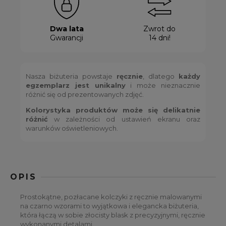
Dwa lata
Zwrot do
Gwarancji
14 dni!
Nasza biżuteria powstaje
ręcznie
, dlatego
każdy
egzemplarz jest unikalny
i może nieznacznie
różnić się od prezentowanych zdjęć.
Kolorystyka produktów może się delikatnie
różnić
w zależności od ustawień ekranu oraz
warunków oświetleniowych.
OPIS
Prostokątne, pozłacane kolczyki z ręcznie malowanymi
na czarno wzorami to wyjątkowa i elegancka biżuteria,
która łączą w sobie złocisty blask z precyzyjnymi, ręcznie
wykonanymi detalami.