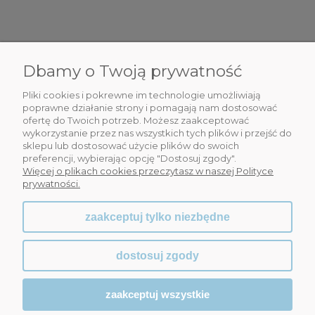
Dbamy o Twoją prywatność
DLA CIEBIE
Pliki cookies i pokrewne im technologie umożliwiają
INFORMACJE
poprawne działanie strony i pomagają nam dostosować
ofertę do Twoich potrzeb. Możesz zaakceptować
wykorzystanie przez nas wszystkich tych plików i przejść do
OBSŁUGA KLIENTA
sklepu lub dostosować użycie plików do swoich
preferencji, wybierając opcję "Dostosuj zgody".
WSPÓŁPRACA
Więcej o plikach cookies przeczytasz w naszej Polityce
prywatności.
zaakceptuj tylko niezbędne
dostosuj zgody
zaakceptuj wszystkie