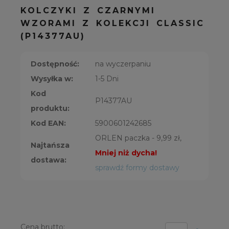
KOLCZYKI Z CZARNYMI
WZORAMI Z KOLEKCJI CLASSIC
(P14377AU)
Dostępność:
na wyczerpaniu
Wysyłka w:
1-5 Dni
Kod
P14377AU
produktu:
Kod EAN:
5900601242685
ORLEN paczka - 9,99 zł,
Najtańsza
Mniej niż dycha!
dostawa:
sprawdź formy dostawy
Cena brutto: