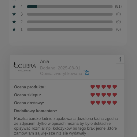
4
(81)
3
(0)
2
(0)
1
(0)
Ania
Dodano: 2025-08-01
Opinia zweryfikowana
Ocena produktu:
Ocena sklepu:
Ocena dostawy:
Dodatkowy komentarz:
Paczka bardzo ładnie zapakowana ,biżuteria ładna zgodna
ze zdjęciem ,tylko w opisach można by było dokładnie
opisywać rozmiar np. kolczyków bo tego brak jedne ,które
zamówiłam są większe niż się wydawały .