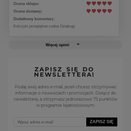
Ocena sklepu:
Ocena dostawy:
Do koszyka
79,00 zł
Dodatkowy komentarz:
Kolczyki przepiękne cudne Dziękuję
Więcej opinii
ZAPISZ SIĘ DO
NEWSLETTERA!
Podaj swój adres e-mail, jeżeli chcesz otrzymywać
informacje o nowościach i promocjach. Dołącz do
newslettera, a otrzymasz jednorazowo 75 punktów
w programie lojalnościowym.
ZAPISZ SIĘ
Kolczyki z greckim słońcem z kolekcji Olimpia