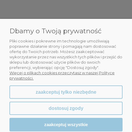
Do koszyka
84,00 zł
Dbamy o Twoją prywatność
DLA CIEBIE
Pliki cookies i pokrewne im technologie umożliwiają
poprawne działanie strony i pomagają nam dostosować
INFORMACJE
ofertę do Twoich potrzeb. Możesz zaakceptować
wykorzystanie przez nas wszystkich tych plików i przejść do
OBSŁUGA KLIENTA
sklepu lub dostosować użycie plików do swoich
preferencji, wybierając opcję "Dostosuj zgody".
Więcej o plikach cookies przeczytasz w naszej Polityce
WSPÓŁPRACA
prywatności.
zaakceptuj tylko niezbędne
dostosuj zgody
zaakceptuj wszystkie
Naszyjnik z perłami i kryształkami Preciosa