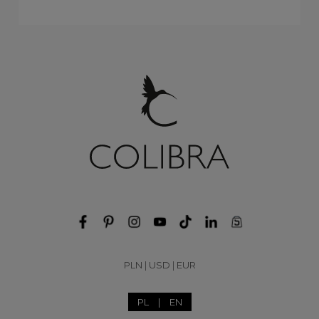
(P23/ZWE/88/2AU)
Do koszyka
175,00 zł
PLN
|
USD
|
EUR
PL
|
EN
Kolczyki pękate koła (P5061AU)