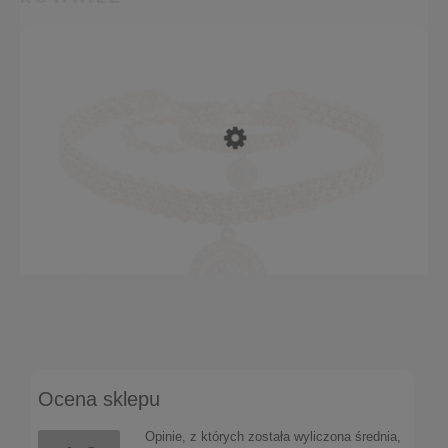
Naszyjnik bismark z monetą (C22/ZIM/58AU)
Ocena sklepu
243,75 zł
Do koszyka
Opinie, z których została wyliczona średnia,