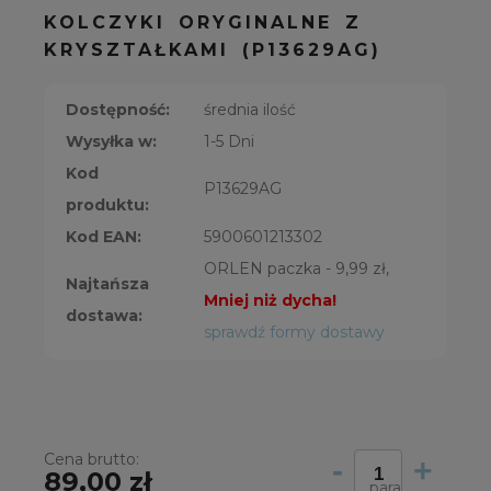
KOLCZYKI ORYGINALNE Z
KRYSZTAŁKAMI (P13629AG)
Dostępność:
średnia ilość
Wysyłka w:
1-5 Dni
Kod
P13629AG
produktu:
Kod EAN:
5900601213302
ORLEN paczka - 9,99 zł,
Najtańsza
Mniej niż dycha!
dostawa:
sprawdź formy dostawy
Cena brutto:
-
+
89,00 zł
para