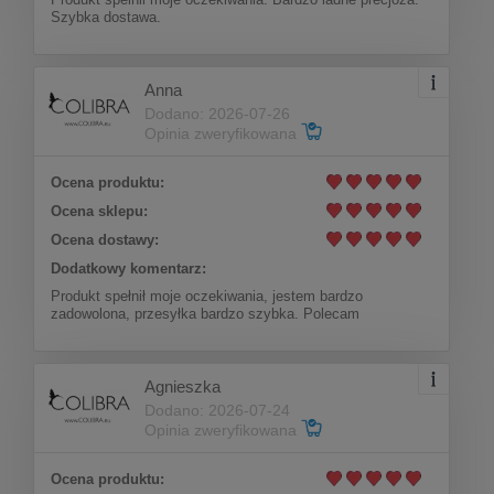
Szybka dostawa.
Do koszyka
94,00 zł
Anna
Dodano: 2026-07-26
Opinia zweryfikowana
Ocena produktu:
Ocena sklepu:
Ocena dostawy:
Dodatkowy komentarz:
Produkt spełnił moje oczekiwania, jestem bardzo
zadowolona, przesyłka bardzo szybka. Polecam
Agnieszka
Dodano: 2026-07-24
Opinia zweryfikowana
Kolczyki z błyszczącym kamieniem (P6266AU)
Ocena produktu: