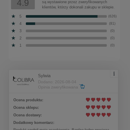
4.9
są wystawione przez zweryfikowanych
Cena regularna:
klientów, którzy dokonali zakupu w sklepie.
325,00 zł
243,75 zł
Najniższa cena:
5
(626)
4
(81)
3
(0)
2
(0)
1
(0)
Sylwia
Dodano: 2026-08-04
Opinia zweryfikowana
Ocena produktu:
Ocena sklepu:
Ocena dostawy:
Kolczyki ażurowe (P13556/1AU)
Dodatkowy komentarz:
Produkt spełnił moje oczekiwania. Bardzo ładne precjoza.