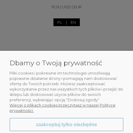
PLN
|
USD
|
EUR
PL
|
EN
Dbamy o Twoją prywatność
DLA CIEBIE
Pliki cookies i pokrewne im technologie umożliwiają
INFORMACJE
poprawne działanie strony i pomagają nam dostosować
ofertę do Twoich potrzeb. Możesz zaakceptować
wykorzystanie przez nas wszystkich tych plików i przejść do
OBSŁUGA KLIENTA
sklepu lub dostosować użycie plików do swoich
preferencji, wybierając opcję "Dostosuj zgody".
WSPÓŁPRACA
Więcej o plikach cookies przeczytasz w naszej Polityce
prywatności.
zaakceptuj tylko niezbędne