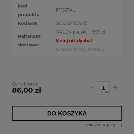
Kod
P11567AU
produktu:
Kod EAN:
5900601155893
ORLEN paczka - 9,99 zł,
Najtańsza
Mniej niż dycha!
dostawa:
sprawdź formy dostawy
Cena brutto:
-
+
86,00 zł
para
DO KOSZYKA
Zyskujesz
86
pkt [
?
]