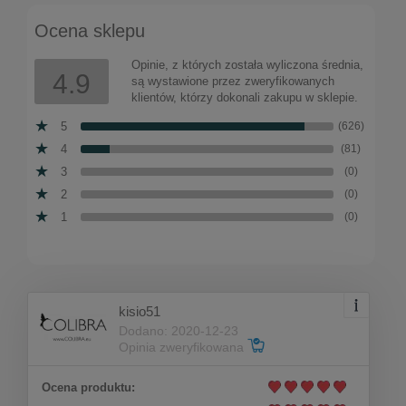
Ocena sklepu
Opinie, z których została wyliczona średnia,
4.9
są wystawione przez zweryfikowanych
klientów, którzy dokonali zakupu w sklepie.
5
(626)
4
(81)
3
(0)
2
(0)
1
(0)
kisio51
Dodano: 2020-12-23
Opinia zweryfikowana
Ocena produktu: