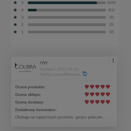
5
(626)
4
(81)
3
(0)
2
(0)
1
(0)
HW
Dodano: 2021-06-21
Opinia zweryfikowana
Ocena produktu:
Ocena sklepu:
Ocena dostawy:
Dodatkowy komentarz:
Obsługa na najwyższym poziomie, gorąco polecam.