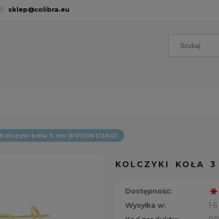
sklep@colibra.eu
Kolczyki koła 3 cm (PP0061/2AU)
KOLCZYKI KOŁA 3
Dostępność:
Wysyłka w:
1-5