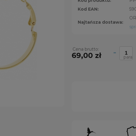
Kod produktu:
PP
Kod EAN:
59
OR
Najtańsza dostawa:
sp
Cena brutto:
-
69,00 zł
para