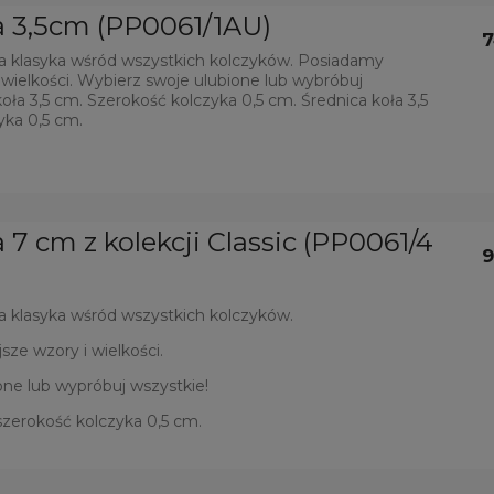
ła 3,5cm (PP0061/1AU)
7
ia klasyka wśród wszystkich kolczyków. Posiadamy
i wielkości. Wybierz swoje ulubione lub wybróbuj
oła 3,5 cm. Szerokość kolczyka 0,5 cm. Średnica koła 3,5
yka 0,5 cm.
a 7 cm z kolekcji Classic (PP0061/4
9
a klasyka wśród wszystkich kolczyków.
sze wzory i wielkości.
ne lub wypróbuj wszystkie!
szerokość kolczyka 0,5 cm.