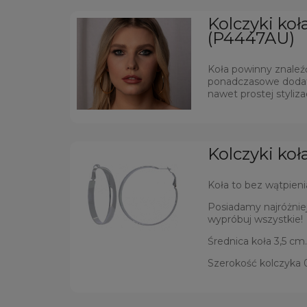
Kolczyki koł
(P4447AU)
Koła powinny znaleźć 
ponadczasowe dodatki
nawet prostej styliza
Kolczyki ko
Koła to bez wątpieni
Posiadamy najróżniej
wypróbuj wszystkie!
Średnica koła 3,5 cm.
Szerokość kolczyka 