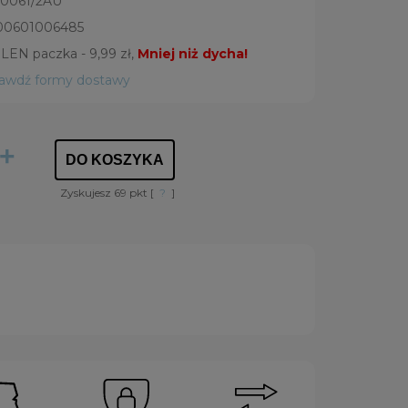
0061/2AU
00601006485
LEN paczka - 9,99 zł,
Mniej niż dycha!
rawdź formy dostawy
+
DO KOSZYKA
Zyskujesz
69
pkt [
?
]