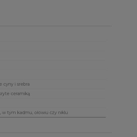
e cyny i srebra
kryte ceramiką
, w tym kadmu, ołowiu czy niklu