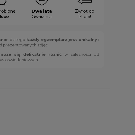
robione
Dwa lata
Zwrot do
lsce
Gwarancji
14 dni!
znie
, dlatego
każdy egzemplarz jest unikalny
i
od prezentowanych zdjęć.
oże się delikatnie różnić
w zależności od
ów oświetleniowych.