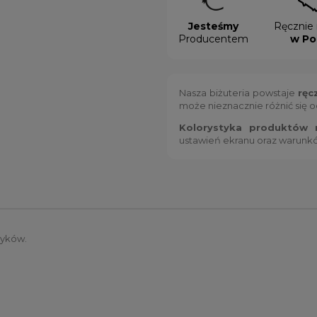
Jesteśmy
Ręcznie 
Producentem
w Po
Nasza biżuteria powstaje
ręc
może nieznacznie różnić się 
Kolorystyka produktów m
ustawień ekranu oraz warunk
zyków.