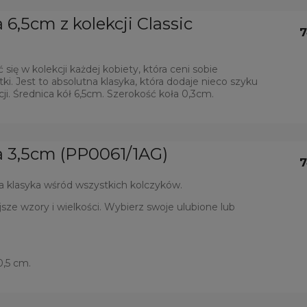
a 6,5cm z kolekcji Classic
7
się w kolekcji każdej kobiety, która ceni sobie
. Jest to absolutna klasyka, która dodaje nieco szyku
cji. Średnica kół 6,5cm. Szerokość koła 0,3cm.
ła 3,5cm (PP0061/1AG)
7
a klasyka wśród wszystkich kolczyków.
sze wzory i wielkości. Wybierz swoje ulubione lub
0,5 cm.