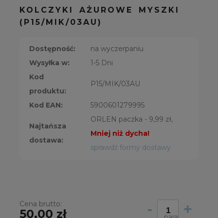
KOLCZYKI AŻUROWE MYSZKI
(P15/MIK/03AU)
Dostępność:
na wyczerpaniu
Wysyłka w:
1-5 Dni
Kod
P15/MIK/03AU
produktu:
Kod EAN:
5900601279995
ORLEN paczka - 9,99 zł,
Najtańsza
Mniej niż dycha!
dostawa:
sprawdź formy dostawy
Cena brutto:
-
+
50,00 zł
para