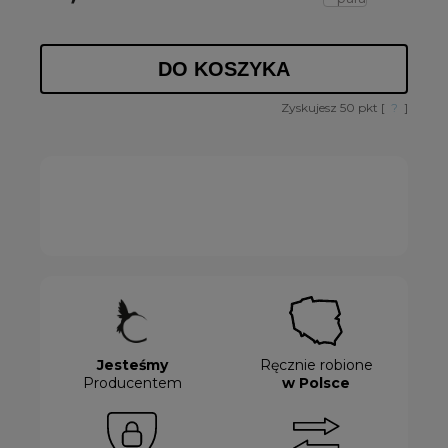
DO KOSZYKA
Zyskujesz
50
pkt [
?
]
Jesteśmy
Ręcznie robione
Producentem
w Polsce