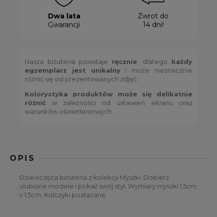
Dwa lata
Zwrot do
Gwarancji
14 dni!
Nasza biżuteria powstaje
ręcznie
, dlatego
każdy
egzemplarz jest unikalny
i może nieznacznie
różnić się od prezentowanych zdjęć.
Kolorystyka produktów może się delikatnie
różnić
w zależności od ustawień ekranu oraz
warunków oświetleniowych.
OPIS
Dziewczęca biżuteria z kolekcji Myszki. Dobierz
ulubione modele i pokaż swój styl. Wymiary myszki 1,5cm
x 1,5cm. Kolczyki pozłacane.