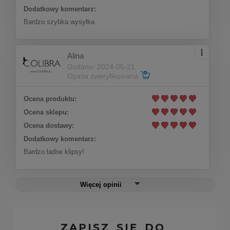
Dodatkowy komentarz:
Bardzo szybka wysyłka
Alina
Dodano: 2024-05-21
Opinia zweryfikowana
Klipsy liść z kryształkami Preciosa (E4242AU)
Ocena produktu:
Ocena sklepu:
Do koszyka
96,00 zł
Ocena dostawy:
Dodatkowy komentarz:
Bardzo ładne klipsy!
Więcej opinii
ZAPISZ SIĘ DO