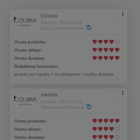
Elżbieta
Dodano: 2025-12-09
Opinia zweryfikowana
Ocena produktu:
Klipsy długie z kryształami Preciosa z kolekcji
Ocena sklepu:
Wedding Dream (E9491AU)
Ocena dostawy:
Dodatkowy komentarz:
Do koszyka
101,00 zł
produkt jest zgodny z oczekiwaniem i szybka dostawa
HANNA
Dodano: 2024-12-20
Opinia zweryfikowana
Ocena produktu:
Ocena sklepu:
Ocena dostawy: