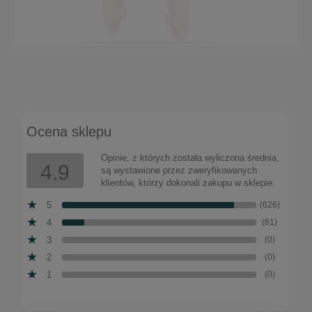
Klipsy z kryształkami Preciosa z kolekcji Classic
(E11081AU)
Ocena sklepu
Do koszyka
84,00 zł
Opinie, z których została wyliczona średnia,
4.9
są wystawione przez zweryfikowanych
klientów, którzy dokonali zakupu w sklepie.
5
(626)
4
(81)
3
(0)
2
(0)
1
(0)