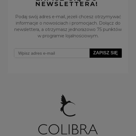
NEWSLETTERA!
Podaj swój adres e-mail, jeżeli chcesz otrzymywać
informacje o nowościach i promocjach. Dołącz do
newslettera, a otrzymasz jednorazowo 75 punktów
w programie lojalnościowym.
Wiszące klipsy z kryształkami z kolekcji Classic
ZAPISZ SIĘ
(E14838AU)
Do koszyka
69,00 zł