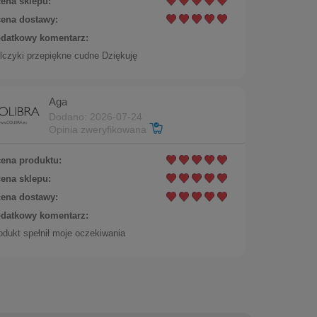
ena sklepu:
ena dostawy:
datkowy komentarz:
786AU)
lczyki przepiękne cudne Dziękuję
Do koszyka
Aga
Dodano: 2026-07-24
Opinia zweryfikowana
ena produktu:
ena sklepu:
ena dostawy:
datkowy komentarz:
odukt spełnił moje oczekiwania