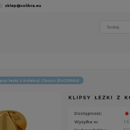
sklep@colibra.eu
ipsy łezki z kolekcji Classic (E4228AU)
KLIPSY ŁEZKI Z K
Dostępność:
Wysyłka w:
1-5