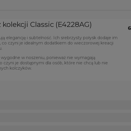
 z kolekcji Classic (E4228AG)
6
ują elegancję i subtelność. Ich srebrzysty połysk dodaje im
y, co czyni je idealnym dodatkiem do wieczorowej kreacji
u.
są wygodne w noszeniu, ponieważ nie wymagają
o czyni je dostępnymi dla osób, które nie chcą lub nie
nych kolczyków.