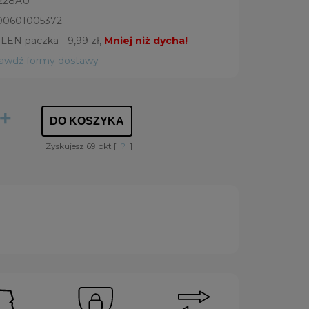
228AU
00601005372
LEN paczka - 9,99 zł,
Mniej niż dycha!
rawdź formy dostawy
+
DO KOSZYKA
Zyskujesz
69
pkt [
?
]