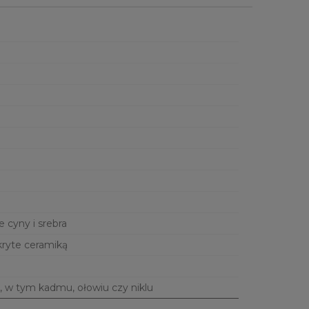
e cyny i srebra
kryte ceramiką
, w tym kadmu, ołowiu czy niklu