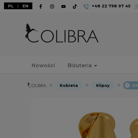
PL
|
EN
+48 22 798 97 45
Nowości
Biżuteria
Kobieta
Klipsy
Kl