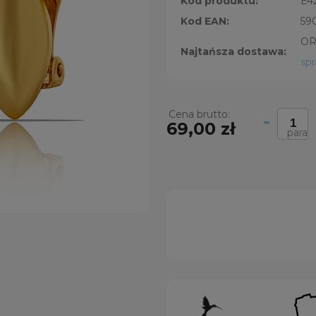
Kod produktu:
E4
Kod EAN:
59
OR
Najtańsza dostawa:
sp
Cena brutto:
-
69,00 zł
para