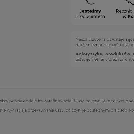
Jesteśmy
Ręcznie 
Producentem
w Po
Nasza biżuteria powstaje
ręc
może nieznacznie różnić się 
Kolorystyka produktów m
ustawień ekranu oraz warunk
łocisty połysk dodaje im wyrafinowania i klasy, co czyni je idealnym d
nie wymagają przekłuwania uszu, co czyni je dostępnymi dla osób, kt