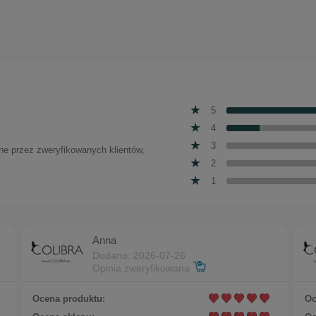
olczyki łezki zdobione kryształkami Preciosa (P15/SM/19A
5
4
3
one przez zweryfikowanych klientów,
2
1
Anna
Dodano: 2026-07-26
Opinia zweryfikowana
Ocena produktu:
Oc