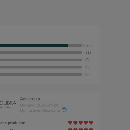
U)
Do koszyka
(626)
(81)
(0)
(0)
(0)
Agnieszka
Dodano: 2026-07-24
Opinia zweryfikowana
ena produktu: