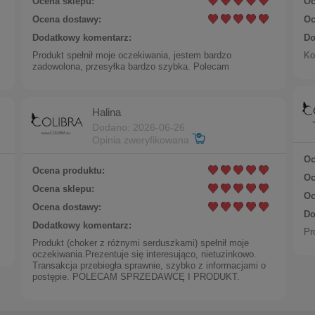
Ocena sklepu:
Oc
Ocena dostawy:
Oc
Dodatkowy komentarz:
Do
y zawijaski z kryształkami Preciosa z kolekcji Classic (E14
Produkt spełnił moje oczekiwania, jestem bardzo
Ko
zadowolona, przesyłka bardzo szybka. Polecam
Halina
Dodano: 2026-06-26
Opinia zweryfikowana
Oc
Ocena produktu:
Oc
Ocena sklepu:
Oc
Ocena dostawy:
Do
Dodatkowy komentarz:
Pr
Produkt (choker z różnymi serduszkami) spełnił moje
oczekiwania.Prezentuje się interesująco, nietuzinkowo.
Transakcja przebiegła sprawnie, szybko z informacjami o
postępie. POLECAM SPRZEDAWCĘ I PRODUKT.