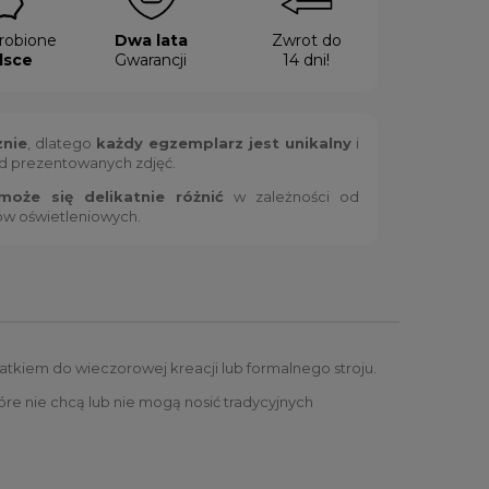
robione
Dwa lata
Zwrot do
lsce
Gwarancji
14 dni!
znie
, dlatego
każdy egzemplarz jest unikalny
i
od prezentowanych zdjęć.
oże się delikatnie różnić
w zależności od
ów oświetleniowych.
odatkiem do wieczorowej kreacji lub formalnego stroju.
óre nie chcą lub nie mogą nosić tradycyjnych